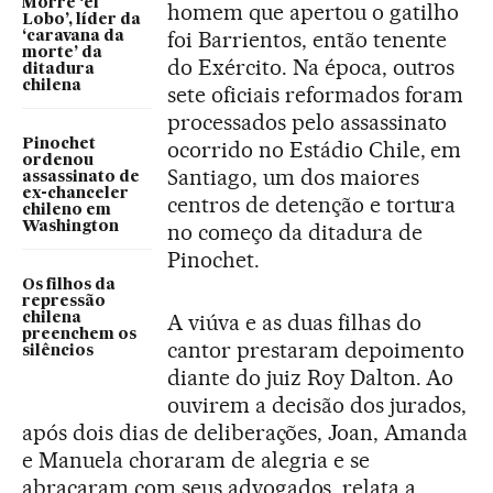
Morre ‘el
homem que apertou o gatilho
Lobo’, líder da
foi Barrientos, então tenente
‘caravana da
morte’ da
do Exército. Na época, outros
ditadura
chilena
sete oficiais reformados foram
processados pelo assassinato
Pinochet
ocorrido no Estádio Chile, em
ordenou
Santiago, um dos maiores
assassinato de
ex-chanceler
centros de detenção e tortura
chileno em
Washington
no começo da ditadura de
Pinochet.
Os filhos da
repressão
A viúva e as duas filhas do
chilena
preenchem os
cantor prestaram depoimento
silêncios
diante do juiz Roy Dalton. Ao
ouvirem a decisão dos jurados,
após dois dias de deliberações, Joan, Amanda
e Manuela choraram de alegria e se
abraçaram com seus advogados, relata a