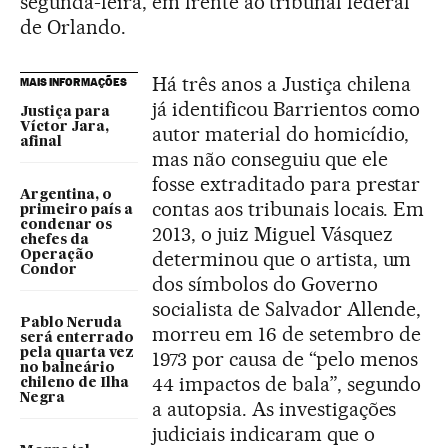
segunda-feira, em frente ao tribunal federal
de Orlando.
Há três anos a Justiça chilena
MAIS INFORMAÇÕES
já identificou Barrientos como
Justiça para
Víctor Jara,
autor material do homicídio,
afinal
mas não conseguiu que ele
fosse extraditado para prestar
Argentina, o
contas aos tribunais locais. Em
primeiro país a
condenar os
2013, o juiz Miguel Vásquez
chefes da
determinou que o artista, um
Operação
Condor
dos símbolos do Governo
socialista de Salvador Allende,
Pablo Neruda
morreu em 16 de setembro de
será enterrado
pela quarta vez
1973 por causa de “pelo menos
no balneário
44 impactos de bala”, segundo
chileno de Ilha
Negra
a autopsia. As investigações
judiciais indicaram que o