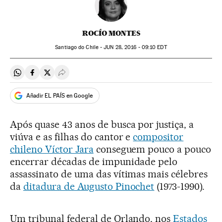
ROCÍO MONTES
Santiago do Chile -
JUN
28, 2016 - 09:10
EDT
Compartir en Whatsapp
Compartir en Facebook
Compartir en Twitter
Desplegar Redes Sociales
Añadir EL PAÍS en Google
Após quase 43 anos de busca por justiça, a
viúva e as filhas do cantor e
compositor
chileno Víctor Jara
conseguem pouco a pouco
encerrar décadas de impunidade pelo
assassinato de uma das vítimas mais célebres
da
ditadura de Augusto Pinochet
(1973-1990).
Um tribunal federal de Orlando, nos
Estados