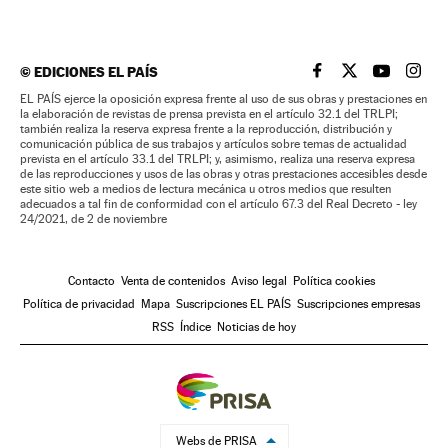
©
EDICIONES EL PAÍS
EL PAÍS BRASIL EN
EL PAÍS BRASI
EL PAÍS B
EL PA
EL PAÍS ejerce la oposición expresa frente al uso de sus obras y prestaciones en
la elaboración de revistas de prensa prevista en el artículo 32.1 del TRLPI;
también realiza la reserva expresa frente a la reproducción, distribución y
comunicación pública de sus trabajos y artículos sobre temas de actualidad
prevista en el artículo 33.1 del TRLPI; y, asimismo, realiza una reserva expresa
de las reproducciones y usos de las obras y otras prestaciones accesibles desde
este sitio web a medios de lectura mecánica u otros medios que resulten
adecuados a tal fin de conformidad con el artículo 67.3 del Real Decreto - ley
24/2021, de 2 de noviembre
Contacto
Venta de contenidos
Aviso legal
Política cookies
Política de privacidad
Mapa
Suscripciones EL PAÍS
Suscripciones empresas
RSS
Índice
Noticias de hoy
Webs de PRISA