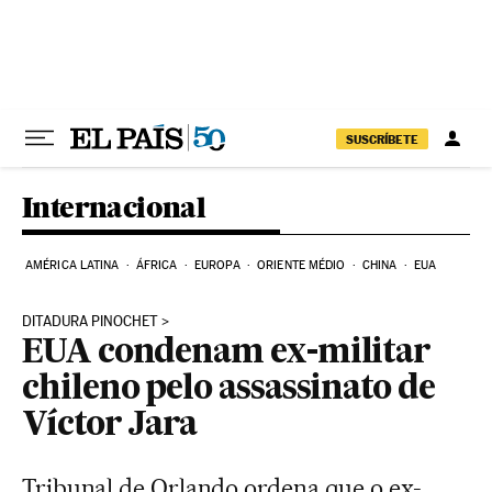
Pular para o conteúdo
SUSCRÍBETE
Internacional
AMÉRICA LATINA
ÁFRICA
EUROPA
ORIENTE MÉDIO
CHINA
EUA
DITADURA PINOCHET
EUA condenam ex-militar
chileno pelo assassinato de
Víctor Jara
Tribunal de Orlando ordena que o ex-