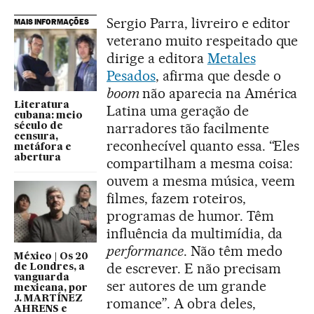
Sergio Parra, livreiro e editor
MAIS INFORMAÇÕES
veterano muito respeitado que
dirige a editora
Metales
Pesados
, afirma que desde o
boom
não aparecia na América
Literatura
Latina uma geração de
cubana: meio
narradores tão facilmente
século de
censura,
reconhecível quanto essa. “Eles
metáfora e
abertura
compartilham a mesma coisa:
ouvem a mesma música, veem
filmes, fazem roteiros,
programas de humor. Têm
influência da multimídia, da
performance
. Não têm medo
México | Os 20
de escrever. E não precisam
de Londres, a
vanguarda
ser autores de um grande
mexicana, por
J. MARTÍNEZ
romance”. A obra deles,
AHRENS e