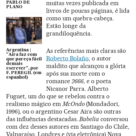
muitas vezes publicada em
PABLO DE
PLANO
livros de poucas páginas, é lida
como um quebra-cabeça.
Estão longe da
grandiloquência.
As referências mais claras são
Argentina |
"Aira faz com
Roberto Bolaño
, o autor
que pareça fácil
demais
maldito que alcançou a glória
escrever", por
após sua morte com o
F. PEREGIL (em
espanhol)
romance
2666
, e o poeta
Nicanor Parra. Alberto
Fuguet, um do que se rebelou contra o
realismo mágico em
McOndo
(Mondadori,
1996), ou o argentino Cesar Aira são outras
das influências destacadas.
Babelia
conversou
com dez desses autores em Santiago do Chile,
Valparaíso, Londres e (via eletrônica) Nova