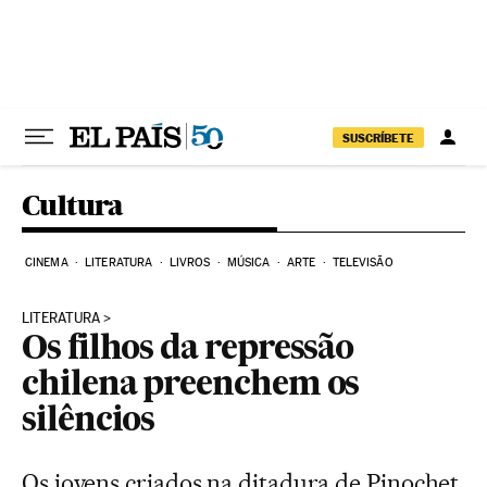
Pular para o conteúdo
SUSCRÍBETE
Cultura
CINEMA
LITERATURA
LIVROS
MÚSICA
ARTE
TELEVISÃO
LITERATURA
Os filhos da repressão
chilena preenchem os
silêncios
Os jovens criados na ditadura de Pinochet