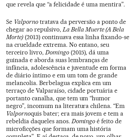
que revela que “a felicidade é uma mentira”.
Se
Valporno
tratava da perversão a ponto de
chegar ao repulsivo,
La Bella Muerte (A Bela
Morte)
(2013) continuava essa linha fixando-se
na crueldade extrema. No entano, seu
terceiro livro,
Domingo
(2015), dá uma
guinada e aborda suas lembranças de
infância, adolescência e juventude em forma
de diário íntimo e em um tom de grande
melancolia. Berbelagua explica em um
terraço de Valparaíso, cidade portuária e
portanto canalha, que tem um “humor
negro”, incomum na literatura chilena. “Em
Valporno
quis bater; era mais jovem e tem a
rebeldia daqueles anos.
Domingo
é feito de
microficções que formam uma história
completa”. E aí destaca, de novo, um olhar