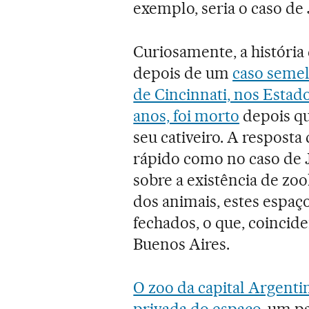
exemplo, seria o caso de
Curiosamente, a história
depois de um
caso seme
de Cincinnati, nos Estado
anos, foi morto
depois qu
seu cativeiro. A resposta
rápido como no caso de 
sobre a existência de zo
dos animais, estes espaç
fechados, o que, coinci
Buenos Aires.
O zoo da capital Argenti
privada do espaço
, um p