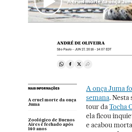
A cruel morte da onça Ju
ANDRÉ DE OLIVEIRA
São Paulo -
JUN
27, 2016 - 14:07
EDT
Compartir en Whatsapp
Compartir en Facebook
Compartir en Twitter
Desplegar Redes Soci
A onça Juma fo
MAIS INFORMAÇÕES
semana
. Nesta
A cruel morte da onça
Juma
tour da
Tocha 
ela ficou inqui
Zoológico de Buenos
e acabou morta 
Aires é fechado após
140 anos