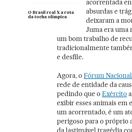
acorrentada en
absurdas e trág
O Brasil real X a rota
da tocha olímpica
deixaram a mor
Juma era uma m
um bom trabalho de recup
tradicionalmente também
e desfile.
Agora, o
Fórum Nacional
rede de entidade da cau
pedindo que o
Exército
a
exibir esses animais em e
um acorrentado, é um a
perigoso para o próprio 
da lastimável tragédia 