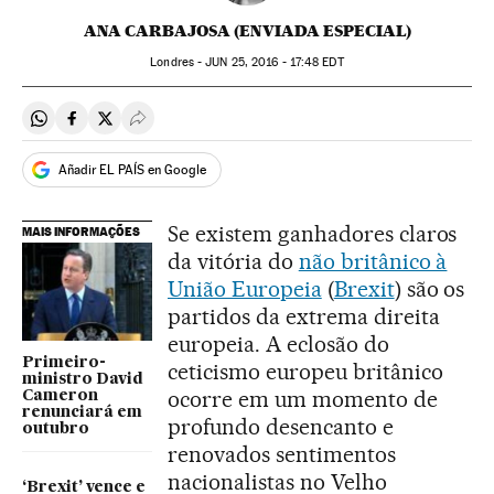
ANA CARBAJOSA (ENVIADA ESPECIAL)
Londres -
JUN
25, 2016 - 17:48
EDT
Compartir en Whatsapp
Compartir en Facebook
Compartir en Twitter
Desplegar Redes Sociales
Añadir EL PAÍS en Google
Se existem ganhadores claros
MAIS INFORMAÇÕES
da vitória do
não britânico à
União Europeia
(
Brexit
) são os
partidos da extrema direita
europeia. A eclosão do
Primeiro-
ceticismo europeu britânico
ministro David
ocorre em um momento de
Cameron
renunciará em
profundo desencanto e
outubro
renovados sentimentos
nacionalistas no Velho
‘Brexit’ vence e