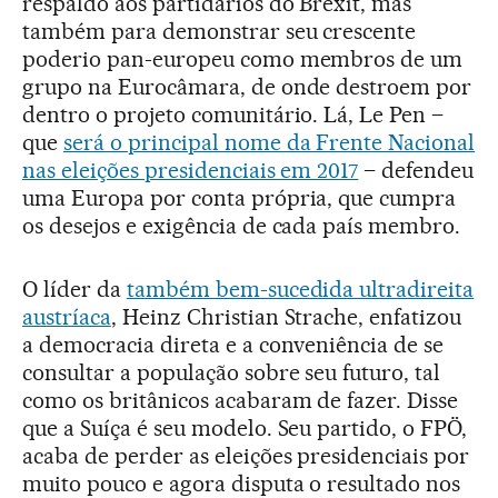
respaldo aos partidários do Brexit, mas
também para demonstrar seu crescente
poderio pan-europeu como membros de um
grupo na Eurocâmara, de onde destroem por
dentro o projeto comunitário. Lá, Le Pen –
que
será o principal nome da Frente Nacional
nas eleições presidenciais em 2017
– defendeu
uma Europa por conta própria, que cumpra
os desejos e exigência de cada país membro.
O líder da
também bem-sucedida ultradireita
austríaca
, Heinz Christian Strache, enfatizou
a democracia direta e a conveniência de se
consultar a população sobre seu futuro, tal
como os britânicos acabaram de fazer. Disse
que a Suíça é seu modelo. Seu partido, o FPÖ,
acaba de perder as eleições presidenciais por
muito pouco e agora disputa o resultado nos