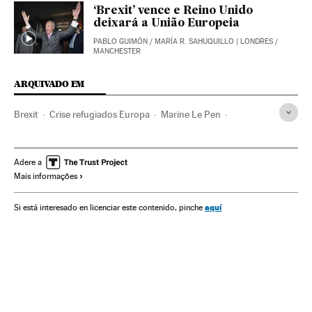
‘Brexit’ vence e Reino Unido
deixará a União Europeia
PABLO GUIMÓN
/
MARÍA R. SAHUQUILLO
| LONDRES /
MANCHESTER
ARQUIVADO EM
Brexit
Crise refugiados Europa
Marine Le Pen
Eleições Países Baixos
Geert Wilders
Países Baixos
Referendos UE
Euroceticismo
Imigrantes
Referendo
Adere a
Mais informações
Eleições europeias
Unión política europea
Crise humanitária
Política migração
França
aquí
Si está interesado en licenciar este contenido, pinche
Europa Ocidental
Eleições
Migração
Ideologias
União Europeia
Europa
Organizações internacionais
Relações exteriores
Política
Reino Unido