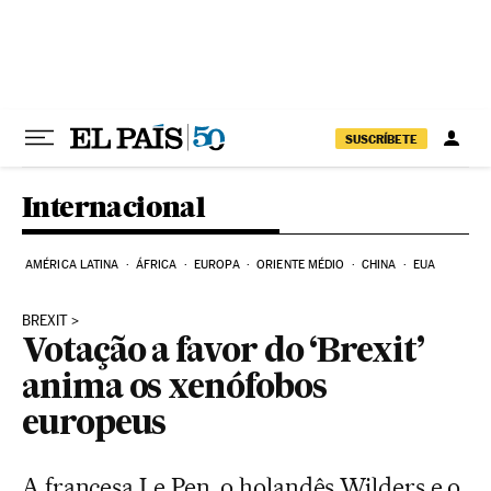
Pular para o conteúdo
SUSCRÍBETE
Internacional
AMÉRICA LATINA
ÁFRICA
EUROPA
ORIENTE MÉDIO
CHINA
EUA
BREXIT
Votação a favor do ‘Brexit’
anima os xenófobos
europeus
A francesa Le Pen, o holandês Wilders e o