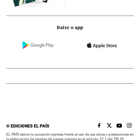
Baixe o app
©
EDICIONES EL PAÍS
EL PAÍS BRASIL EN
EL PAÍS BRASI
EL PAÍS B
EL PA
EL PAÍS ejerce la oposición expresa frente al uso de sus obras y prestaciones en
la elaboración de revistas de prensa prevista en el artículo 32.1 del TRLPI;