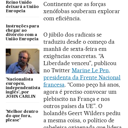
Reino Unido
Continente que as forças
deixará a União
xenófobas souberam explorar
Europeia
com eficiência.
Instruções para
chegar ao
O júbilo dos radicais se
divórcio com a
União Europeia
traduziu desde o começo da
manhã de sexta-feira em
exigências concretas. “A
Liberdade venceu”, publicou
no Twitter
Marine Le Pen,
presidenta da Frente Nacional
'Nacionalista
francesa
. “Como peço há anos,
europeu,
independentista
agora é preciso convocar um
inglês', por
JOHN CARLIN
plebiscito na França e nos
outros países da UE”. O
'Melhor dentro
holandês Geert Wilders pediu
do que fora,
a mesma coisa, o político de
please'
cabeleira oxigenada que lidera