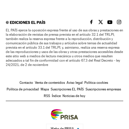
©
EDICIONES EL PAÍS
EL PAÍS BRASIL EN
EL PAÍS BRASI
EL PAÍS B
EL PA
EL PAÍS ejerce la oposición expresa frente al uso de sus obras y prestaciones en
la elaboración de revistas de prensa prevista en el artículo 32.1 del TRLPI;
también realiza la reserva expresa frente a la reproducción, distribución y
comunicación pública de sus trabajos y artículos sobre temas de actualidad
prevista en el artículo 33.1 del TRLPI; y, asimismo, realiza una reserva expresa
de las reproducciones y usos de las obras y otras prestaciones accesibles desde
este sitio web a medios de lectura mecánica u otros medios que resulten
adecuados a tal fin de conformidad con el artículo 67.3 del Real Decreto - ley
24/2021, de 2 de noviembre
Contacto
Venta de contenidos
Aviso legal
Política cookies
Política de privacidad
Mapa
Suscripciones EL PAÍS
Suscripciones empresas
RSS
Índice
Noticias de hoy
Webs de PRISA