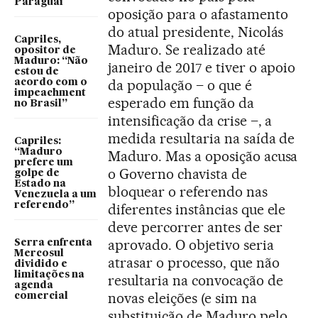
Paraguai
oposição para o afastamento
do atual presidente, Nicolás
Capriles,
Maduro. Se realizado até
opositor de
Maduro: “Não
janeiro de 2017 e tiver o apoio
estou de
da população – o que é
acordo com o
impeachment
esperado em função da
no Brasil”
intensificação da crise –, a
medida resultaria na saída de
Capriles:
“Maduro
Maduro. Mas a oposição acusa
prefere um
o Governo chavista de
golpe de
Estado na
bloquear o referendo nas
Venezuela a um
referendo”
diferentes instâncias que ele
deve percorrer antes de ser
aprovado. O objetivo seria
Serra enfrenta
Mercosul
atrasar o processo, que não
dividido e
limitações na
resultaria na convocação de
agenda
novas eleições (e sim na
comercial
substituição de Maduro pelo