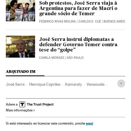
Sob protestos, José Serra viaja à
Argentina para fazer de Macri o
grande sócio de Temer
FEDERICO RIVAS MOLINA
/
CARLOS E. CUÉ
| BUENOS AIRES
José Serra instrui diplomatas a
defender Governo Temer contra
tese do “golpe”
CAMILA MORAES
| SÃO PAULO
ARQUIVADO EM
José Serra
Henrique Capriles
Itamaraty
Venezuela
Ministérios
Política exterior
Governo Brasil
Brasil
Governo
América do Sul
América Latina
Adere a
Mais informações
Administração Estado
América
Relações exteriores
Administração pública
Política
aquí
Si está interesado en licenciar este contenido, pinche