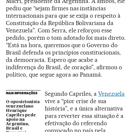
Macri, presidente da Argentina. A ambos, ele
pediu que “sejam firmes nas instâncias
internacionais para que se exija o respeito à
Constituição da República Bolivariana da
Venezuela”. Com Serra, ele reforçou esse
pedido, porém o tom adotado foi mais direto.
“Está na hora, queremos que o Governo do
Brasil defenda os princípios constitucionais,
da democracia. Espero que acabe a
indiferença do Brasil, de coração”, afirmou o
político, que segue agora ao Panamá.
Segundo Capriles, a
Venezuela
MAIS INFORMAÇÕES
vive a “pior crise de sua
O oposicionista
venezuelano
história”, e a única alternativa
Henrique
para reverter essa situação é a
Capriles pede
apoio na
efetivação do referendo
Argentina,
Brasil e
convocado no país pela