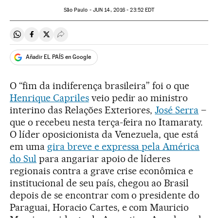
São Paulo -
JUN
14, 2016 - 23:52
EDT
Compartir en Whatsapp
Compartir en Facebook
Compartir en Twitter
Desplegar Redes Sociales
Añadir EL PAÍS en Google
O “fim da indiferença brasileira” foi o que
Henrique Capriles
veio pedir ao ministro
interino das Relações Exteriores,
José Serra
–
que o recebeu nesta terça-feira no Itamaraty.
O líder oposicionista da Venezuela, que está
em uma
gira breve e expressa pela América
do Sul
para angariar apoio de líderes
regionais contra a grave crise econômica e
institucional de seu país, chegou ao Brasil
depois de se encontrar com o presidente do
Paraguai, Horacio Cartes, e com Mauricio