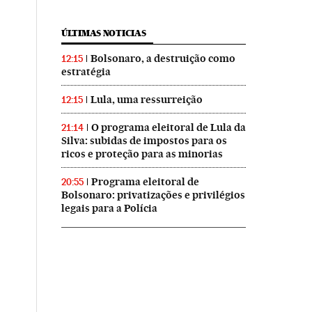
ÚLTIMAS NOTICIAS
Bolsonaro, a destruição como
12:15
estratégia
Lula, uma ressurreição
12:15
O programa eleitoral de Lula da
21:14
Silva: subidas de impostos para os
ricos e proteção para as minorias
Programa eleitoral de
20:55
Bolsonaro: privatizações e privilégios
ís Brasil en Twitter
 El País Brasil en Instagram
ional El País Brasil en Facebook
legais para a Polícia