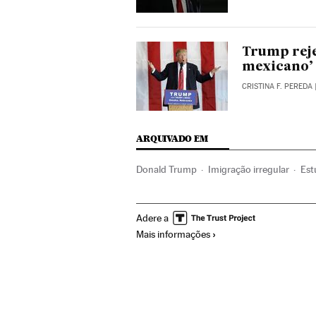
Trump reje
mexicano’
CRISTINA F. PEREDA
ARQUIVADO EM
Donald Trump
Imigração irregular
Est
Migração
Demografia
Educação
So
Adere a
Mais informações