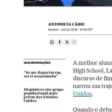
ANTONIETA CÁDIZ
Houston -
JUN
11, 2016 - 14:46
EDT
Compartir en Whatsapp
Compartir en Facebook
Compartir en Twitter
Desplegar Redes Soci
A melhor aluna
MAIS INFORMAÇÕES
High School, L
“Se me deportarem,
serei assassinada”
discurso de fim
narrou sua traj
Hispânicos são grupo
Unidos
.
populacional mais
jovem dos Estados
Unidos
Quando o debat