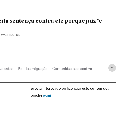
ita sentença contra ele porque juiz ‘é
| WASHINGTON
udantes
Política migração
Comunidade educativa
ciedade
Si está interesado en licenciar este contenido,
aquí
pinche