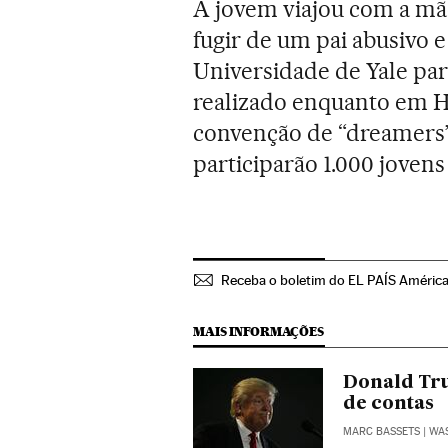
A jovem viajou com a mãe
fugir de um pai abusivo e 
Universidade de Yale par
realizado enquanto em H
convenção de “dreamers”
participarão 1.000 jovens
Receba o boletim do EL PAÍS Améric
MAIS INFORMAÇÕES
Donald Tru
de contas
MARC BASSETS
| WA