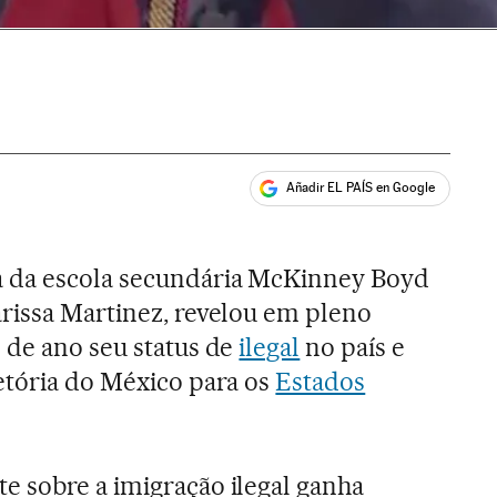
Añadir EL PAÍS en Google
ales
 da escola secundária McKinney Boyd
arissa Martinez, revelou em pleno
 de ano seu status de
ilegal
no país e
etória do México para os
Estados
e sobre a imigração ilegal ganha