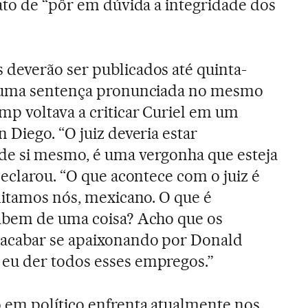
ato de “pôr em dúvida a integridade dos
deverão ser publicados até quinta-
o uma sentença pronunciada no mesmo
mp voltava a criticar Curiel em um
 Diego. “O juiz deveria estar
e si mesmo, é uma vergonha que esteja
declarou. “O que acontece com o juiz é
ditamos nós, mexicano. O que é
abem de uma coisa? Acho que os
acabar se apaixonando por Donald
u der todos esses empregos.”
em político enfrenta atualmente nos