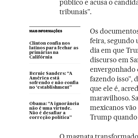
público e acusa o candid
tribunais”.
Os documentos 
MAIS INFORMAÇÕES
feira, segund
Clinton confia nos
latinos para fechar as
dia em que Tru
primárias na
Califórnia
discurso em San
envergonhado d
Bernie Sanders: “A
fazendo isso”, 
América está
sofrendo e não confia
que ele é, acre
no ‘establishment”
maravilhoso. S
Obama: “A ignorância
mexicanos vão 
não é uma virtude.
Não é desafiar a
Trump quando e
correção política”
O magnata transformado 