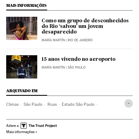
MAIS INFORMAÇÕES
Como um grupo de desconhecidos
do Rio ‘salvou’ um jovem
desaparecido
MARÍA MARTÍN
| RIO DE JANEIRO
15 anos vivendo no aeroporto
MARÍA MARTÍN
| SÃO PAULO
ARQUIVADO EM
Climas
São Paulo
Ruas
Estado São Paulo
Vias urbanas
Frio
Áreas urbanas
Temperaturas
Brasil
Meteorologia
América do Sul
América Latina
Adere a
Mais informações
América
Urbanismo