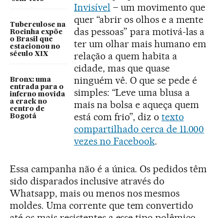
Invisível
– um movimento que
quer “abrir os olhos e a mente
Tuberculose na
das pessoas” para motivá-las a
Rocinha expõe
o Brasil que
ter um olhar mais humano em
estacionou no
relação a quem habita a
século XIX
cidade, mas que quase
ninguém vê. O que se pede é
Bronx: uma
entrada para o
simples: “Leve uma blusa a
inferno movida
a crack no
mais na bolsa e aqueça quem
centro de
está com frio”, diz o
texto
Bogotá
compartilhado cerca de 11.000
vezes no Facebook
.
Essa campanha não é a única. Os pedidos têm
sido disparados inclusive através do
Whatsapp, mais ou menos nos mesmos
moldes. Uma corrente que tem convertido
até os mais resistentes a esse tipo polêmico