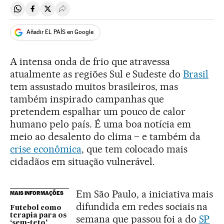
Compartir en Whatsapp
Compartir en Facebook
Compartir en Twitter
Desplegar Redes Sociales
Añadir EL PAÍS en Google
A intensa onda de frio que atravessa
atualmente as regiões Sul e Sudeste do
Brasil
tem assustado muitos brasileiros, mas
também inspirado campanhas que
pretendem espalhar um pouco de calor
humano pelo país. É uma boa notícia em
meio ao desalento do clima – e também da
crise econômica
, que tem colocado mais
cidadãos em situação vulnerável.
Em São Paulo, a iniciativa mais
MAIS INFORMAÇÕES
difundida em redes sociais na
Futebol como
terapia para os
semana que passou foi a do
SP
‘sem-teto’