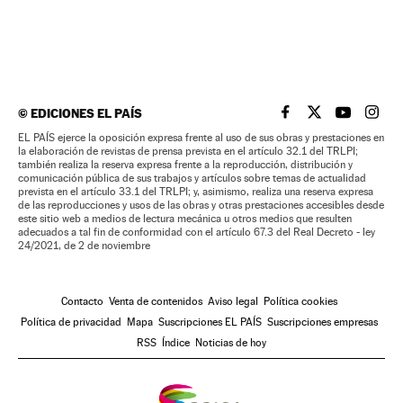
©
EDICIONES EL PAÍS
EL PAÍS BRASIL EN
EL PAÍS BRASI
EL PAÍS B
EL PA
EL PAÍS ejerce la oposición expresa frente al uso de sus obras y prestaciones en
la elaboración de revistas de prensa prevista en el artículo 32.1 del TRLPI;
también realiza la reserva expresa frente a la reproducción, distribución y
comunicación pública de sus trabajos y artículos sobre temas de actualidad
prevista en el artículo 33.1 del TRLPI; y, asimismo, realiza una reserva expresa
de las reproducciones y usos de las obras y otras prestaciones accesibles desde
este sitio web a medios de lectura mecánica u otros medios que resulten
adecuados a tal fin de conformidad con el artículo 67.3 del Real Decreto - ley
24/2021, de 2 de noviembre
Contacto
Venta de contenidos
Aviso legal
Política cookies
Política de privacidad
Mapa
Suscripciones EL PAÍS
Suscripciones empresas
RSS
Índice
Noticias de hoy