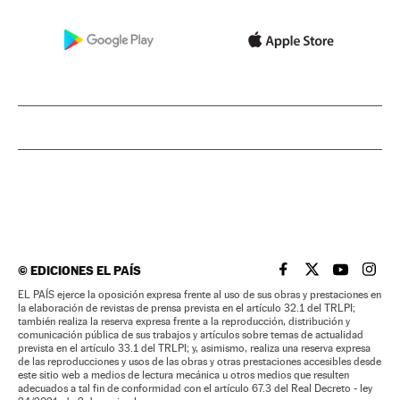
©
EDICIONES EL PAÍS
EL PAÍS BRASIL EN
EL PAÍS BRASI
EL PAÍS B
EL PA
EL PAÍS ejerce la oposición expresa frente al uso de sus obras y prestaciones en
la elaboración de revistas de prensa prevista en el artículo 32.1 del TRLPI;
también realiza la reserva expresa frente a la reproducción, distribución y
comunicación pública de sus trabajos y artículos sobre temas de actualidad
prevista en el artículo 33.1 del TRLPI; y, asimismo, realiza una reserva expresa
de las reproducciones y usos de las obras y otras prestaciones accesibles desde
este sitio web a medios de lectura mecánica u otros medios que resulten
adecuados a tal fin de conformidad con el artículo 67.3 del Real Decreto - ley