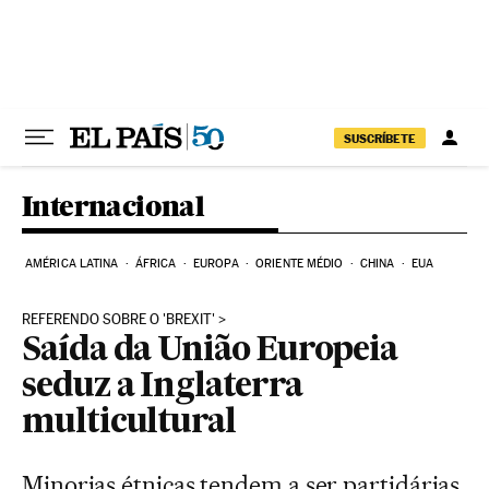
Pular para o conteúdo
SUSCRÍBETE
Internacional
AMÉRICA LATINA
ÁFRICA
EUROPA
ORIENTE MÉDIO
CHINA
EUA
REFERENDO SOBRE O 'BREXIT'
Saída da União Europeia
seduz a Inglaterra
multicultural
Minorias étnicas tendem a ser partidárias