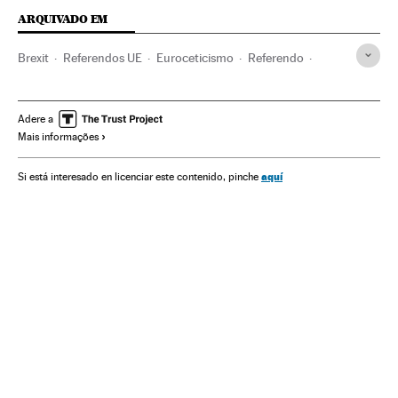
ARQUIVADO EM
Brexit
Referendos UE
Euroceticismo
Referendo
Eleições europeias
Unión política europea
Imigração
Eleições
Migração
União Europeia
Ideologias
Adere a
Mais informações
Demografia
Organizações internacionais
Europa
Política
Relações exteriores
Sociedade
Reino Unido
aquí
Si está interesado en licenciar este contenido, pinche