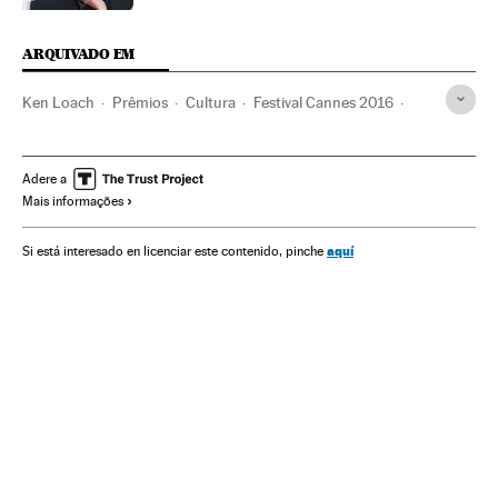
ARQUIVADO EM
Ken Loach
Prêmios
Cultura
Festival Cannes 2016
Festival Cannes
Festivais cinema
Festivais
Cinema
Eventos
Sociedade
Adere a
Mais informações
aquí
Si está interesado en licenciar este contenido, pinche