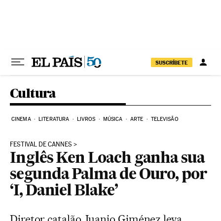
Pular para o conteúdo
SUSCRÍBETE
Cultura
CINEMA
LITERATURA
LIVROS
MÚSICA
ARTE
TELEVISÃO
FESTIVAL DE CANNES
Inglês Ken Loach ganha sua
segunda Palma de Ouro, por
‘I, Daniel Blake’
Diretor catalão Juanjo Giménez leva