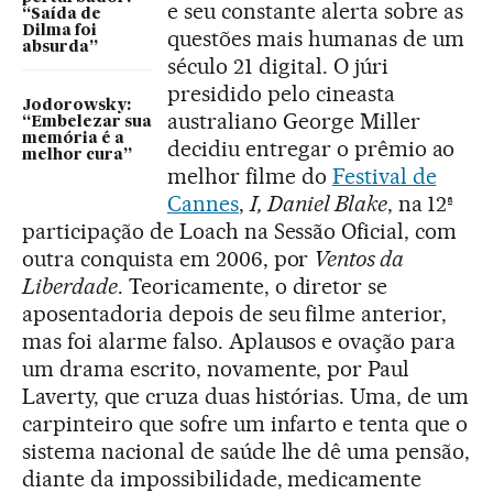
e seu constante alerta sobre as
“Saída de
Dilma foi
questões mais humanas de um
absurda”
século 21 digital. O júri
presidido pelo cineasta
Jodorowsky:
australiano George Miller
“Embelezar sua
memória é a
decidiu entregar o prêmio ao
melhor cura”
melhor filme do
Festival de
Cannes
,
I, Daniel Blake
, na 12ª
participação de Loach na Sessão Oficial, com
outra conquista em 2006, por
Ventos da
Liberdade
. Teoricamente, o diretor se
aposentadoria depois de seu filme anterior,
mas foi alarme falso. Aplausos e ovação para
um drama escrito, novamente, por Paul
Laverty, que cruza duas histórias. Uma, de um
carpinteiro que sofre um infarto e tenta que o
sistema nacional de saúde lhe dê uma pensão,
diante da impossibilidade, medicamente