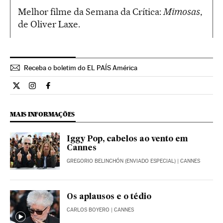
Melhor filme da Semana da Crítica:
Mimosas
,
de Oliver Laxe.
Receba o boletim do EL PAÍS América
Cultura El País Brasil en Twitter
Cultura El País Brasil en Instagram
Cultura El País Brasil en Facebook
MAIS INFORMAÇÕES
Iggy Pop, cabelos ao vento em
Cannes
GREGORIO BELINCHÓN (ENVIADO ESPECIAL)
| CANNES
Os aplausos e o tédio
CARLOS BOYERO
| CANNES