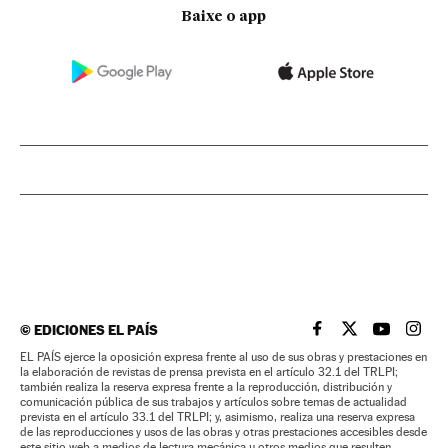
Baixe o app
©
EDICIONES EL PAÍS
EL PAÍS BRASIL EN
EL PAÍS BRASI
EL PAÍS B
EL PA
EL PAÍS ejerce la oposición expresa frente al uso de sus obras y prestaciones en
la elaboración de revistas de prensa prevista en el artículo 32.1 del TRLPI;
también realiza la reserva expresa frente a la reproducción, distribución y
comunicación pública de sus trabajos y artículos sobre temas de actualidad
prevista en el artículo 33.1 del TRLPI; y, asimismo, realiza una reserva expresa
de las reproducciones y usos de las obras y otras prestaciones accesibles desde
este sitio web a medios de lectura mecánica u otros medios que resulten