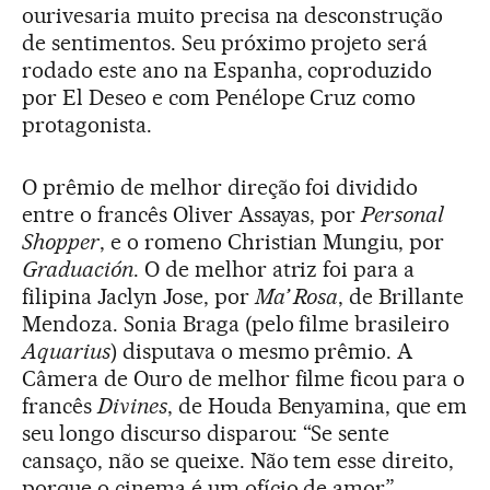
ourivesaria muito precisa na desconstrução
de sentimentos. Seu próximo projeto será
rodado este ano na Espanha, coproduzido
por El Deseo e com Penélope Cruz como
protagonista.
O prêmio de melhor direção foi dividido
entre o francês Oliver Assayas, por
Personal
Shopper
, e o romeno Christian Mungiu, por
Graduación
. O de melhor atriz foi para a
filipina Jaclyn Jose, por
Ma’ Rosa
, de Brillante
Mendoza. Sonia Braga (pelo filme brasileiro
Aquarius
) disputava o mesmo prêmio. A
Câmera de Ouro de melhor filme ficou para o
francês
Divines
, de Houda Benyamina, que em
seu longo discurso disparou: “Se sente
cansaço, não se queixe. Não tem esse direito,
porque o cinema é um ofício de amor”.