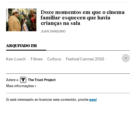
Doze momentos em que o cinema
familiar esqueceu que havia
crianças na sala
JUAN SANGUINO
ARQUIVADO EM
Ken Loach
Filmes
Cultura
Festival Cannes 2016
Festival Cannes
Festivais cinema
Festivais
Cinema
Eventos
Sociedade
Adere a
Mais informações
aquí
Si está interesado en licenciar este contenido, pinche