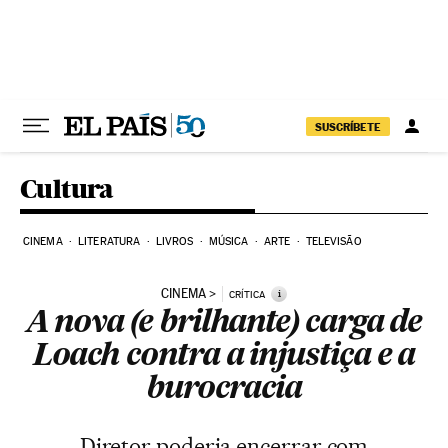
Pular para o conteúdo
SUSCRÍBETE
Cultura
CINEMA
LITERATURA
LIVROS
MÚSICA
ARTE
TELEVISÃO
CINEMA
i
CRÍTICA
A nova (e brilhante) carga de
Loach contra a injustiça e a
burocracia
Diretor poderia encerrar com