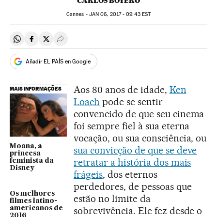
CARLOS BOYERO
Cannes -
JAN
06, 2017 - 09:43
EST
Compartir en Whatsapp
Compartir en Facebook
Compartir en Twitter
Desplegar Redes Sociales
Añadir EL PAÍS en Google
Aos 80 anos de idade,
Ken
MAIS INFORMAÇÕES
Loach
pode se sentir
convencido de que seu cinema
foi sempre fiel à sua eterna
vocação, ou sua consciência, ou
Moana, a
sua convicção de que se deve
princesa
retratar a história dos mais
feminista da
Disney
frágeis
, dos eternos
perdedores, de pessoas que
Os melhores
estão no limite da
filmes latino-
americanos de
sobrevivência. Ele fez desde o
2016