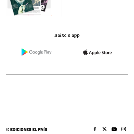
Baixe o app
©
EDICIONES EL PAÍS
EL PAÍS BRASIL EN
EL PAÍS BRASI
EL PAÍS B
EL PA