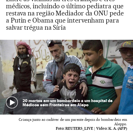
médicos, incluindo o último pediatra que
restava na região Mediador da ONU pede
a Putin e Obama que intervenham para
salvar trégua na Síria
20 mortos em um bombardeio a um hospital de
Médicos sem Fronteiras em Alepo
Criança junto ao cadáver de um parente depois do bombardeio em
Aleppo.
Foto:
REUTERS_LIVE
|
Vídeo:
K. A. (AFP)