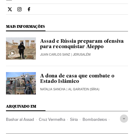
Internacional El País Brasil en Twitter
Internacional El País Brasil en Instagram
Internacional El País Brasil en Facebook
MAIS INFORMAÇÕES
Assad e Rússia preparam ofensiva
para reconquistar Aleppo
JUAN CARLOS SANZ
| JERUSALÉM
A dona de casa que combate o
Estado Islâmico
NATALIA SANCHA
| AL QARIATEIN (SÍRIA)
ARQUIVADO EM
Bashar al Assad
Cruz Vermelha
Síria
Bombardeios
Guerra na Síria
Mortes
Médicos Sem Fronteiras