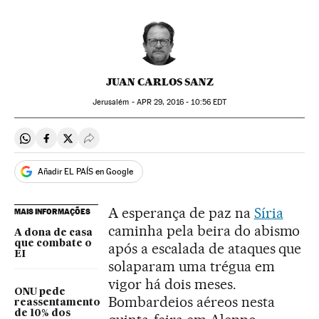
JUAN CARLOS SANZ
Jerusalém -
APR
29, 2016 - 10:56
EDT
Compartir en Whatsapp
Compartir en Facebook
Compartir en Twitter
Desplegar Redes Sociales
Añadir EL PAÍS en Google
A esperança de paz na
Síria
MAIS INFORMAÇÕES
caminha pela beira do abismo
A dona de casa
que combate o
após a escalada de ataques que
EI
solaparam uma trégua em
vigor há dois meses.
ONU pede
Bombardeios aéreos nesta
reassentamento
de 10% dos