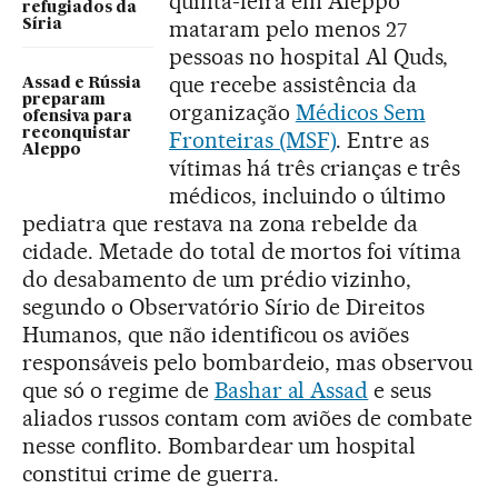
quinta-feira em Aleppo
refugiados da
mataram pelo menos 27
Síria
pessoas no hospital Al Quds,
que recebe assistência da
Assad e Rússia
preparam
organização
Médicos Sem
ofensiva para
reconquistar
Fronteiras (MSF)
. Entre as
Aleppo
vítimas há três crianças e três
médicos, incluindo o último
pediatra que restava na zona rebelde da
cidade. Metade do total de mortos foi vítima
do desabamento de um prédio vizinho,
segundo o Observatório Sírio de Direitos
Humanos, que não identificou os aviões
responsáveis pelo bombardeio, mas observou
que só o regime de
Bashar al Assad
e seus
aliados russos contam com aviões de combate
nesse conflito. Bombardear um hospital
constitui crime de guerra.