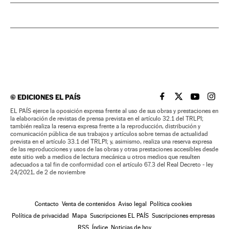
©
EDICIONES EL PAÍS
EL PAÍS BRASIL EN
EL PAÍS BRASI
EL PAÍS B
EL PA
EL PAÍS ejerce la oposición expresa frente al uso de sus obras y prestaciones en
la elaboración de revistas de prensa prevista en el artículo 32.1 del TRLPI;
también realiza la reserva expresa frente a la reproducción, distribución y
comunicación pública de sus trabajos y artículos sobre temas de actualidad
prevista en el artículo 33.1 del TRLPI; y, asimismo, realiza una reserva expresa
de las reproducciones y usos de las obras y otras prestaciones accesibles desde
este sitio web a medios de lectura mecánica u otros medios que resulten
adecuados a tal fin de conformidad con el artículo 67.3 del Real Decreto - ley
24/2021, de 2 de noviembre
Contacto
Venta de contenidos
Aviso legal
Política cookies
Política de privacidad
Mapa
Suscripciones EL PAÍS
Suscripciones empresas
RSS
Índice
Noticias de hoy