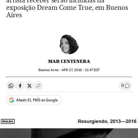
artista receber serão incluídas na
exposição Dream Come True, em Buenos
Aires
MAR CENTENERA
Buenos Aires -
APR
27, 2016 - 21:47
EDT
0
Compartir en Whatsapp
Compartir en Facebook
Compartir en Twitter
Desplegar Redes Sociales
Comen
Añadir EL PAÍS en Google