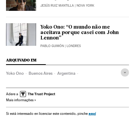
JESÚS RUIZ MANTILLA
| NOVA YORK
Yoko Ono: “O mundo não me
aceitava porque casei com John
Lennon”
PABLO GUIMÓN
| LONDRES
ARQUIVADO EM
Yoko Ono
Buenos Aires
Argentina
Violência masculina
Violência gênero
Machismo
Sexismo
Direitos mulher
Violência
América do Sul
Adere a
Mais informações
América Latina
Relações gênero
Acontecimentos
Mulheres
América
Preconceitos
Problemas sociais
aquí
Si está interesado en licenciar este contenido, pinche
Sociedade