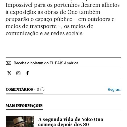
impossível para os portenhos ficarem alheios
à exposição: as obras de Ono também
ocuparão o espaço público – em outdoors e
meios de transporte –, os meios de
comunicação e as redes sociais.
Receba o boletim do EL PAÍS América
Cultura El País Brasil en Twitter
Cultura El País Brasil en Instagram
Cultura El País Brasil en Facebook
COMENTÁRIOS
Regras
›
COMENTÁRIOS
0
MAIS INFORMAÇÕES
A segunda vida de Yoko Ono
começa depois dos 80