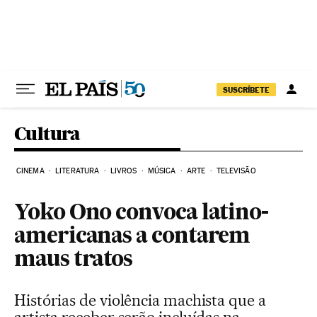
Pular para o conteúdo
SUSCRÍBETE
Cultura
CINEMA
LITERATURA
LIVROS
MÚSICA
ARTE
TELEVISÃO
Yoko Ono convoca latino-
americanas a contarem
maus tratos
Histórias de violência machista que a