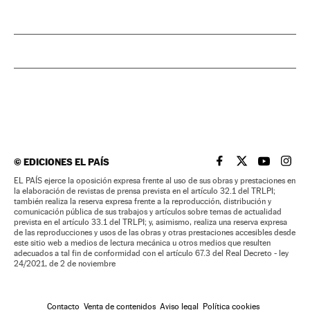
©
EDICIONES EL PAÍS
EL PAÍS BRASIL EN
EL PAÍS BRASI
EL PAÍS B
EL PA
EL PAÍS ejerce la oposición expresa frente al uso de sus obras y prestaciones en
la elaboración de revistas de prensa prevista en el artículo 32.1 del TRLPI;
también realiza la reserva expresa frente a la reproducción, distribución y
comunicación pública de sus trabajos y artículos sobre temas de actualidad
prevista en el artículo 33.1 del TRLPI; y, asimismo, realiza una reserva expresa
de las reproducciones y usos de las obras y otras prestaciones accesibles desde
este sitio web a medios de lectura mecánica u otros medios que resulten
adecuados a tal fin de conformidad con el artículo 67.3 del Real Decreto - ley
24/2021, de 2 de noviembre
Contacto
Venta de contenidos
Aviso legal
Política cookies