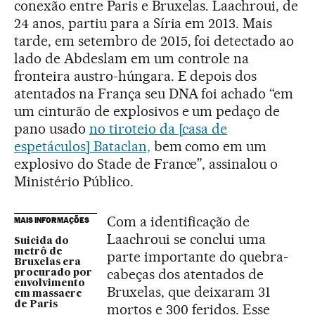
conexão entre Paris e Bruxelas. Laachroui, de
24 anos, partiu para a Síria em 2013. Mais
tarde, em setembro de 2015, foi detectado ao
lado de Abdeslam em um controle na
fronteira austro-húngara. E depois dos
atentados na França seu DNA foi achado “em
um cinturão de explosivos e um pedaço de
pano usado
no tiroteio da [casa de
espetáculos] Bataclan,
bem como em um
explosivo do Stade de France”, assinalou o
Ministério Público.
Com a identificação de
MAIS INFORMAÇÕES
Laachroui se conclui uma
Suicida do
metrô de
parte importante do quebra-
Bruxelas era
cabeças dos atentados de
procurado por
envolvimento
Bruxelas, que deixaram 31
em massacre
de Paris
mortos e 300 feridos. Esse