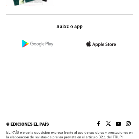
Baixe o app
©
EDICIONES EL PAÍS
EL PAÍS BRASIL EN
EL PAÍS BRASI
EL PAÍS B
EL PA
EL PAÍS ejerce la oposición expresa frente al uso de sus obras y prestaciones en
la elaboración de revistas de prensa prevista en el artículo 32.1 del TRLPI;