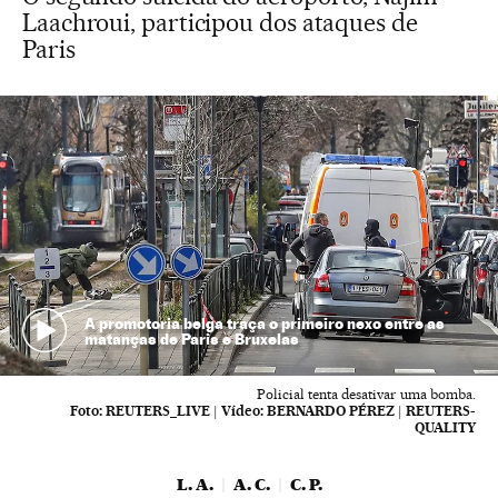
Laachroui, participou dos ataques de
Paris
A promotoria belga traça o primeiro nexo entre as
matanças de Paris e Bruxelas
Policial tenta desativar uma bomba.
Foto:
REUTERS_LIVE
|
Vídeo:
BERNARDO PÉREZ | REUTERS-
QUALITY
L. A.
A. C.
C. P.