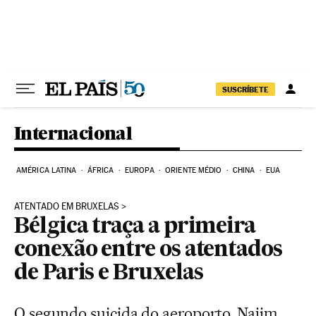
Pular para o conteúdo
SUSCRÍBETE
Internacional
AMÉRICA LATINA
ÁFRICA
EUROPA
ORIENTE MÉDIO
CHINA
EUA
ATENTADO EM BRUXELAS
Bélgica traça a primeira
conexão entre os atentados
de Paris e Bruxelas
O segundo suicida do aeroporto, Najim