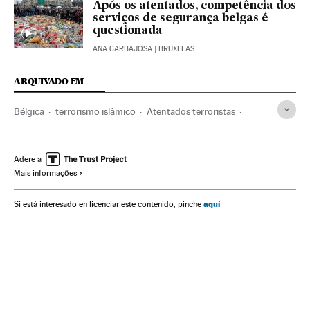
Após os atentados, competência dos
serviços de segurança belgas é
questionada
ANA CARBAJOSA
| BRUXELAS
ARQUIVADO EM
Bélgica
terrorismo islâmico
Atentados terroristas
Conflito Sunitas e Xiitas
França
Atentado Bruxelas 22-M
Atentados suicidas
Adere a
Mais informações
Atentado Paris 13 N
Atentados mortais
Bruxelas
Bataclan
Estado Islâmico
Paris
Stade de France
aquí
Si está interesado en licenciar este contenido, pinche
Jihadismo
Europa Ocidental
Polícia
Islã
Força segurança
Grupos terroristas
Terrorismo
Europa
Religião
Conflitos
Justiça