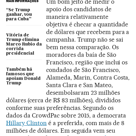
Um bom jeito de medir o
MAIS INFORMAÇÕES
apoio dos candidatos de
“Se Trump
ganhar, vou
maneira relativamente
para Cuba”
objetiva é checar a quantidade
de dólares que recebem para a
Vitória de
campanha. Trump não se sai
Trump elimina
Marco Rubio da
bem nessa comparação. Os
corrida
moradores da baía de São
presidencial
Francisco, região que inclui os
condados de São Francisco,
Também há
famosos que
Alameda, Marin, Contra Costa,
apoiam Donald
Trump
Santa Clara e San Mateo,
desembolsaram 23 milhões
dólares (cerca de R$ 83 milhões), divididos
conforme suas preferências. Segundo os
dados da CrowdPac sobre 2015, a democrata
Hillary Clinton
é a preferida, com mais de 8
milhões de dólares. Em seguida vem seu