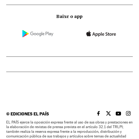
Baixe o app
©
EDICIONES EL PAÍS
EL PAÍS BRASIL EN
EL PAÍS BRASI
EL PAÍS B
EL PA
EL PAÍS ejerce la oposición expresa frente al uso de sus obras y prestaciones en
la elaboración de revistas de prensa prevista en el artículo 32.1 del TRLPI;
también realiza la reserva expresa frente a la reproducción, distribución y
comunicación pública de sus trabajos y artículos sobre temas de actualidad