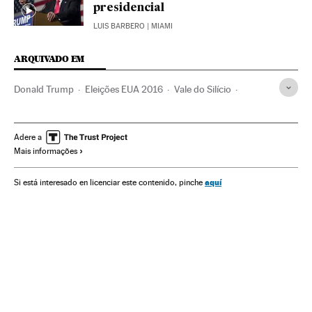
presidencial
LUIS BARBERO
| MIAMI
ARQUIVADO EM
Donald Trump
Eleições EUA 2016
Vale do Silício
San Francisco
Eleições EUA
Califórnia
Eleições presidenciais
Eleições
Política
Adere a
Mais informações
Estados Unidos
América do Norte
América
aquí
Si está interesado en licenciar este contenido, pinche