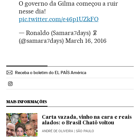
O governo da Gilma começou a ruir
nesse dia!
pic.twitter.com/e46p1UZkFO
— Ronaldo (Samara7days) 🦑
(@samara7days)
March 16, 2016
Receba o boletim do EL PAÍS América
Politica El País Brasil en Instagram
MAIS INFORMAÇÕES
Carta vazada, vinho na cara e reais
alados: o Brasil Chatô voltou
ANDRÉ DE OLIVEIRA
| SÃO PAULO