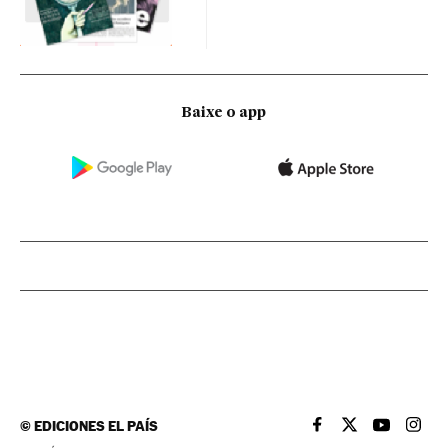
Baixe o app
©
EDICIONES EL PAÍS
EL PAÍS BRASIL EN
EL PAÍS BRASI
EL PAÍS B
EL PA