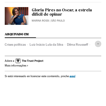
Gloria Pires no Oscar, a estrela
difícil de opinar
MARINA ROSSI
| SÃO PAULO
ARQUIVADO EM
Crises políticas
Luiz Inácio Lula da Silva
Dilma Rousseff
Memes
Presidente Brasil
Fenômenos Internet
Presidência Brasil
Conflitos políticos
Governo Brasil
Adere a
Mais informações
Brasil
Governo
Internet
América do Sul
América Latina
Administração Estado
América
aquí
Si está interesado en licenciar este contenido, pinche
Administração pública
Telecomunicações
Comunicações
Partido dos Trabalhadores
Partidos políticos
Política