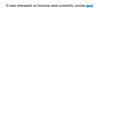
Eleições presidenciais
Eleições
Partidos políticos
aquí
Si está interesado en licenciar este contenido, pinche
Política
Estados Unidos
América do Norte
América