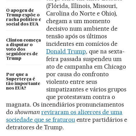
(Flórida, Illinois, Missouri,
O apogeu de
Carolina do Norte e Ohio),
Trump expõe o
chegam a um momento
racha político e
social dos EUA
decisivo num ambiente de
tensão após os últimos
Clinton começa
incidentes em comícios de
a disputar o
voto dos
Donald Trump
, que na sexta-
seguidores de
feira passada suspendeu um
Trump
ato de campanha em Chicago
por causa do confronto
Por que a
Superterça é
violento entre seus
tão importante
simpatizantes e vários grupos
nos EUA?
que protestavam contra o
magnata. Os incendiários pronunciamentos
do
showman
reviraram os alicerces de uma
sociedade que se fraturou
entre partidários e
detratores de Trump.