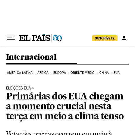
Pular para o conteúdo
SUSCRÍBETE
Internacional
AMÉRICA LATINA
ÁFRICA
EUROPA
ORIENTE MÉDIO
CHINA
EUA
ELEIÇÕES EUA
Primárias dos EUA chegam
a momento crucial nesta
terça em meio a clima tenso
Votações prévias ocorrem em meio à