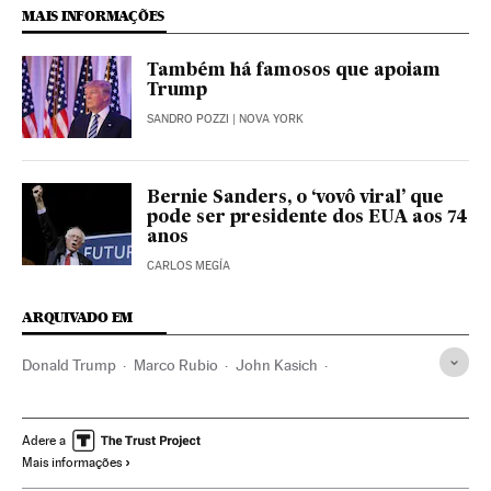
MAIS INFORMAÇÕES
Também há famosos que apoiam
Trump
SANDRO POZZI
| NOVA YORK
Bernie Sanders, o ‘vovô viral’ que
pode ser presidente dos EUA aos 74
anos
CARLOS MEGÍA
ARQUIVADO EM
Donald Trump
Marco Rubio
John Kasich
Hillary Clinton
Bernie Sanders
Chicago
Eleições EUA 2016
Partido Republicano EUA
Adere a
Mais informações
Partido Democrata EUA
Ilinóis
Flórida
Eleições EUA