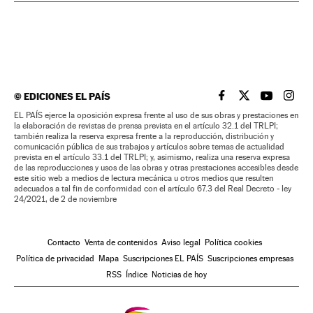
©
EDICIONES EL PAÍS
EL PAÍS BRASIL EN
EL PAÍS BRASI
EL PAÍS B
EL PA
EL PAÍS ejerce la oposición expresa frente al uso de sus obras y prestaciones en
la elaboración de revistas de prensa prevista en el artículo 32.1 del TRLPI;
también realiza la reserva expresa frente a la reproducción, distribución y
comunicación pública de sus trabajos y artículos sobre temas de actualidad
prevista en el artículo 33.1 del TRLPI; y, asimismo, realiza una reserva expresa
de las reproducciones y usos de las obras y otras prestaciones accesibles desde
este sitio web a medios de lectura mecánica u otros medios que resulten
adecuados a tal fin de conformidad con el artículo 67.3 del Real Decreto - ley
24/2021, de 2 de noviembre
Contacto
Venta de contenidos
Aviso legal
Política cookies
Política de privacidad
Mapa
Suscripciones EL PAÍS
Suscripciones empresas
RSS
Índice
Noticias de hoy