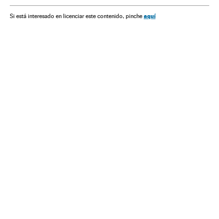
Justiça
Indústria
Operação Lava Jato
aquí
Si está interesado en licenciar este contenido, pinche
Caso Petrobras
Investigação policial
Construtoras
Subornos
Financiamento ilegal
Lavagem dinheiro
Petrobras