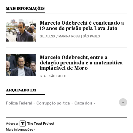
MAIS INFORMAÇÕES
Marcelo Odebrecht é condenado a
19 anos de prisão pela Lava Jato
GIL ALESSI
/
MARINA ROSSI
| SÃO PAULO
Marcelo Odebrecht, entre a
delação premiada e a matemática
implacável de Moro
G. A.
| SÃO PAULO
ARQUIVADO EM
Polícia Federal
Corrupção política
Caixa dois
Financiamento partidos
Brasil
Partidos políticos
Corrupção
Polícia
Delitos fiscais
Força segurança
Adere a
Mais informações
Odebrecht
Empresas
Delitos
Economia
Política