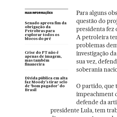
Para alguns obs
MAIS INFORMAÇÕES
questão do proj
Senado aprova fim da
obrigação da
presidenta fez o
Petrobras para
explorar todos os
A petroleira te
blocos do pré
problemas dema
investigação da
Crise do PT não é
apenas de imagem,
sua vez, defend
mas também
financeira
soberania nacio
Dívida pública em alta
faz Moody's tirar selo
O partido, que 
de ‘bom pagador’ do
Brasil
impeachment d
defende da arti
presidente Lula, tem tra