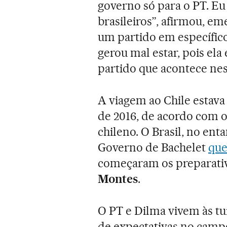
governo só para o PT. E
brasileiros”, afirmou, 
um partido em específico
gerou mal estar, pois ela
partido que acontece nes
A viagem ao Chile estav
de 2016, de acordo com o
chileno. O Brasil, no en
Governo de Bachelet
que
começaram os preparati
Montes
.
O PT e Dilma vivem às tu
de expectativas no camp