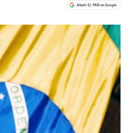
Añadir EL PAÍS en Google
ales