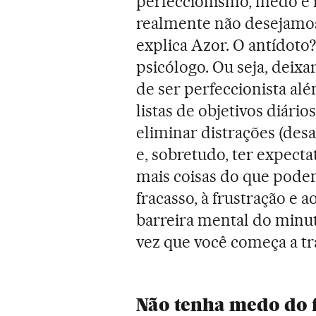
perfeccionismo, medo e i
realmente não desejamos.
explica Azor. O antídoto?
psicólogo. Ou seja, deix
de ser perfeccionista alé
listas de objetivos diário
eliminar distrações (desa
e, sobretudo, ter expectat
mais coisas do que podem
fracasso, à frustração e a
barreira mental do minu
vez que você começa a tra
Não tenha medo do 