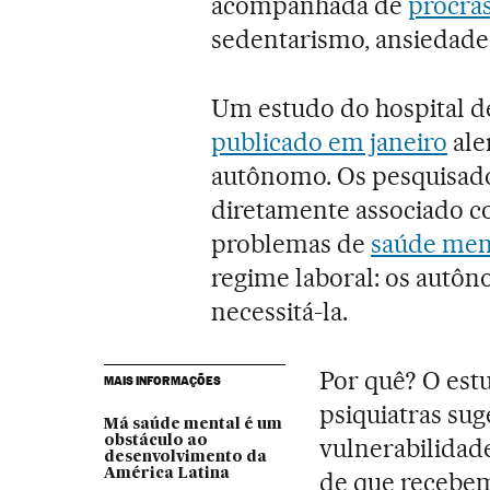
acompanhada de
procra
sedentarismo, ansiedade
Um estudo do hospital de
publicado em janeiro
ale
autônomo. Os pesquisado
diretamente associado c
problemas de
saúde men
regime laboral: os autô
necessitá-la.
Por quê? O est
MAIS INFORMAÇÕES
psiquiatras su
Má saúde mental é um
obstáculo ao
vulnerabilidade
desenvolvimento da
América Latina
de que recebem