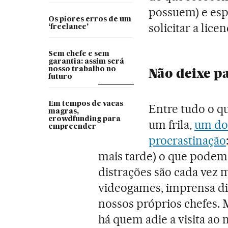
possuem) e es
Os piores erros de um
solicitar a lic
‘freelance’
Sem chefe e sem
garantia: assim será
Não deixe p
nosso trabalho no
futuro
Em tempos de vacas
Entre tudo o q
magras,
crowdfunding para
um frila,
um do
empreender
procrastinação
mais tarde) o que podemo
distrações são cada vez m
videogames, imprensa digi
nossos próprios chefes. 
há quem adie a visita ao