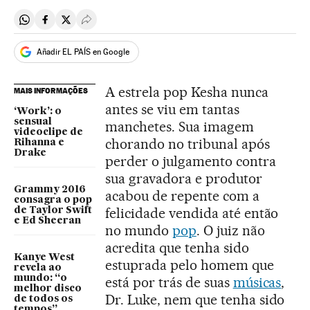
Compartir en Whatsapp
Compartir en Facebook
Compartir en Twitter
Desplegar Redes Sociales
Añadir EL PAÍS en Google
A estrela pop Kesha nunca
MAIS INFORMAÇÕES
antes se viu em tantas
‘Work’: o
sensual
manchetes. Sua imagem
videoclipe de
chorando no tribunal após
Rihanna e
Drake
perder o julgamento contra
sua gravadora e produtor
Grammy 2016
acabou de repente com a
consagra o pop
felicidade vendida até então
de Taylor Swift
e Ed Sheeran
no mundo
pop
. O juiz não
acredita que tenha sido
Kanye West
estuprada pelo homem que
revela ao
mundo: “o
está por trás de suas
músicas
,
melhor disco
Dr. Luke, nem que tenha sido
de todos os
tempos”