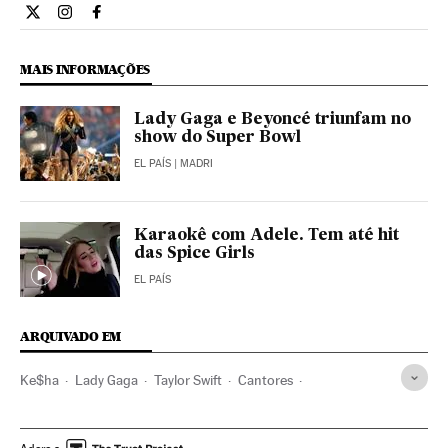
Cultura El País Brasil en Twitter
Cultura El País Brasil en Instagram
Cultura El País Brasil en Facebook
MAIS INFORMAÇÕES
Lady Gaga e Beyoncé triunfam no
show do Super Bowl
EL PAÍS
| MADRI
Karaokê com Adele. Tem até hit
das Spice Girls
EL PAÍS
ARQUIVADO EM
Ke$ha
Lady Gaga
Taylor Swift
Cantores
Assédio sexual
Crimes sexuais
Música
Gente
Delitos
Justiça
Sociedade