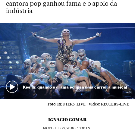
cantora pop ganhou fama e o apoio da
indústria
Kesha, quando o drama eclipsa uma carreira musical
Foto:
REUTERS_LIVE
|
Vídeo:
REUTERS-LIVE
IGNACIO GOMAR
Madri -
FEB
27, 2016 - 10:10
EST