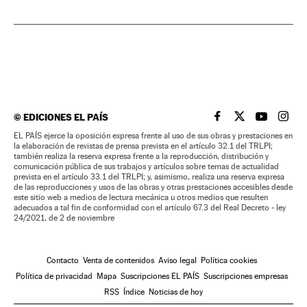
©
EDICIONES EL PAÍS
EL PAÍS BRASIL EN
EL PAÍS BRASI
EL PAÍS B
EL PA
EL PAÍS ejerce la oposición expresa frente al uso de sus obras y prestaciones en
la elaboración de revistas de prensa prevista en el artículo 32.1 del TRLPI;
también realiza la reserva expresa frente a la reproducción, distribución y
comunicación pública de sus trabajos y artículos sobre temas de actualidad
prevista en el artículo 33.1 del TRLPI; y, asimismo, realiza una reserva expresa
de las reproducciones y usos de las obras y otras prestaciones accesibles desde
este sitio web a medios de lectura mecánica u otros medios que resulten
adecuados a tal fin de conformidad con el artículo 67.3 del Real Decreto - ley
24/2021, de 2 de noviembre
Contacto
Venta de contenidos
Aviso legal
Política cookies
Política de privacidad
Mapa
Suscripciones EL PAÍS
Suscripciones empresas
RSS
Índice
Noticias de hoy