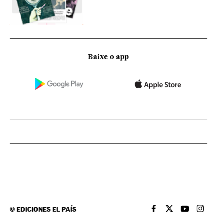
Baixe o app
©
EDICIONES EL PAÍS
EL PAÍS BRASIL EN
EL PAÍS BRASI
EL PAÍS B
EL PA