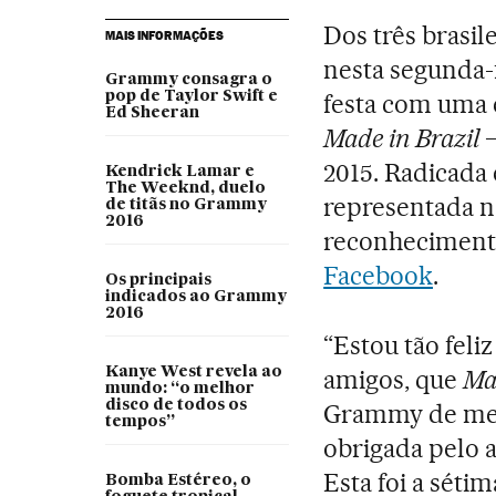
Dos três brasil
MAIS INFORMAÇÕES
nesta segunda-
Grammy consagra o
pop de Taylor Swift e
festa com uma e
Ed Sheeran
Made in Brazil
–
2015. Radicada 
Kendrick Lamar e
The Weeknd, duelo
representada na
de titãs no Grammy
2016
reconhecimento
Facebook
.
Os principais
indicados ao Grammy
2016
“Estou tão fel
Kanye West revela ao
amigos, que
Ma
mundo: “o melhor
disco de todos os
Grammy de melh
tempos”
obrigada pelo a
Esta foi a séti
Bomba Estéreo, o