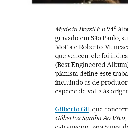
o
Made in Brazil
é o 24
álb
gravado em São Paulo, su
Motta e Roberto Menesca
que venceu, ele foi indi
(Best Engineered Album)
pianista define este trab
incluindo as de produtor
espécie de volta às origen
Gilberto Gil
, que concorr
Gilbertos Samba Ao Vivo
,
estrangeiro para Sings, 