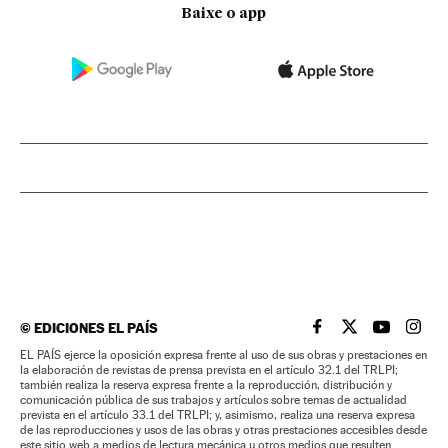
Baixe o app
©
EDICIONES EL PAÍS
EL PAÍS BRASIL EN
EL PAÍS BRASI
EL PAÍS B
EL PA
EL PAÍS ejerce la oposición expresa frente al uso de sus obras y prestaciones en
la elaboración de revistas de prensa prevista en el artículo 32.1 del TRLPI;
también realiza la reserva expresa frente a la reproducción, distribución y
comunicación pública de sus trabajos y artículos sobre temas de actualidad
prevista en el artículo 33.1 del TRLPI; y, asimismo, realiza una reserva expresa
de las reproducciones y usos de las obras y otras prestaciones accesibles desde
este sitio web a medios de lectura mecánica u otros medios que resulten