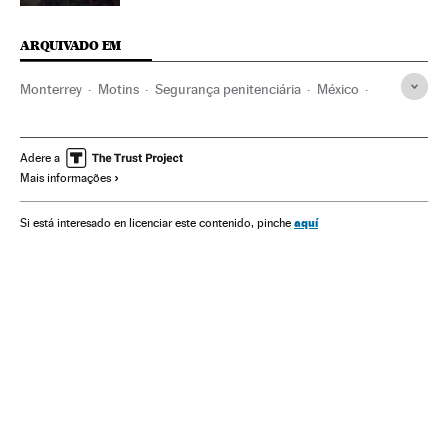
ARQUIVADO EM
Monterrey
Motins
Segurança penitenciária
México
Prisões
América do Norte
Centros penitenciários
América Latina
Regime penitenciário
América
Justiça
Adere a
Mais informações
aquí
Si está interesado en licenciar este contenido, pinche