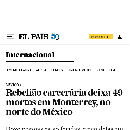
Pular para o conteúdo
SUSCRÍBETE
Internacional
AMÉRICA LATINA
ÁFRICA
EUROPA
ORIENTE MÉDIO
CHINA
EUA
MÉXICO
Rebelião carcerária deixa 49
mortos em Monterrey, no
norte do México
Doze pessoas estão feridas, cinco delas em