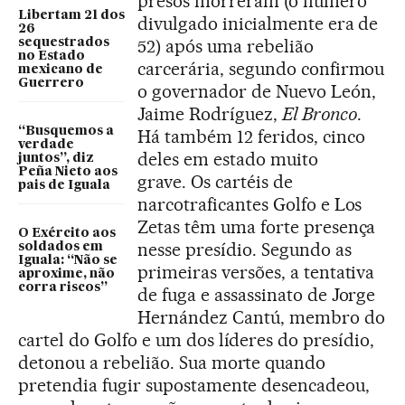
presos morreram (o número
Libertam 21 dos
divulgado inicialmente era de
26
52) após uma rebelião
sequestrados
no Estado
carcerária, segundo confirmou
mexicano de
Guerrero
o governador de Nuevo León,
Jaime Rodríguez,
El Bronco
.
“Busquemos a
Há também 12 feridos, cinco
verdade
deles em estado muito
juntos”, diz
Peña Nieto aos
grave. Os cartéis de
pais de Iguala
narcotraficantes Golfo e Los
Zetas têm uma forte presença
O Exército aos
nesse presídio. Segundo as
soldados em
Iguala: “Não se
primeiras versões, a tentativa
aproxime, não
corra riscos”
de fuga e assassinato de Jorge
Hernández Cantú, membro do
cartel do Golfo e um dos líderes do presídio,
detonou a rebelião. Sua morte quando
pretendia fugir supostamente desencadeou,