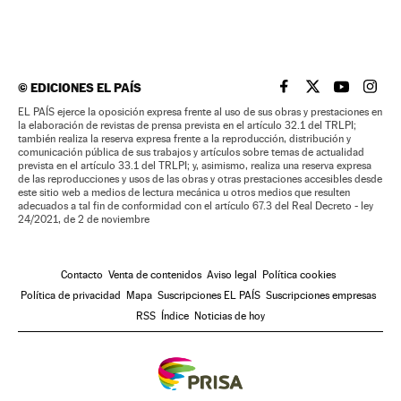
©
EDICIONES EL PAÍS
EL PAÍS BRASIL EN
EL PAÍS BRASI
EL PAÍS B
EL PA
EL PAÍS ejerce la oposición expresa frente al uso de sus obras y prestaciones en
la elaboración de revistas de prensa prevista en el artículo 32.1 del TRLPI;
también realiza la reserva expresa frente a la reproducción, distribución y
comunicación pública de sus trabajos y artículos sobre temas de actualidad
prevista en el artículo 33.1 del TRLPI; y, asimismo, realiza una reserva expresa
de las reproducciones y usos de las obras y otras prestaciones accesibles desde
este sitio web a medios de lectura mecánica u otros medios que resulten
adecuados a tal fin de conformidad con el artículo 67.3 del Real Decreto - ley
24/2021, de 2 de noviembre
Contacto
Venta de contenidos
Aviso legal
Política cookies
Política de privacidad
Mapa
Suscripciones EL PAÍS
Suscripciones empresas
RSS
Índice
Noticias de hoy