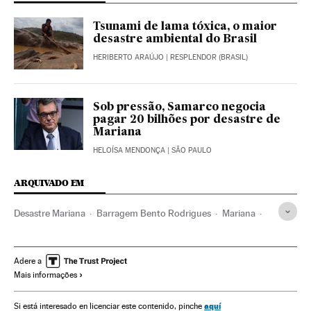
Tsunami de lama tóxica, o maior
desastre ambiental do Brasil
HERIBERTO ARAÚJO
| RESPLENDOR (BRASIL)
Sob pressão, Samarco negocia
pagar 20 bilhões por desastre de
Mariana
HELOÍSA MENDONÇA
| SÃO PAULO
ARQUIVADO EM
Desastre Mariana
Barragem Bento Rodrigues
Mariana
Minas
Inundações
Ouro Preto
Samarco Mineração
Minas Gerais
Acidentes
Jazidas mineiras
Adere a
Mais informações
Desastres naturais
Brasil
Mineração
América do Sul
América Latina
Problemas ambientais
Matérias-primas
aquí
Si está interesado en licenciar este contenido, pinche