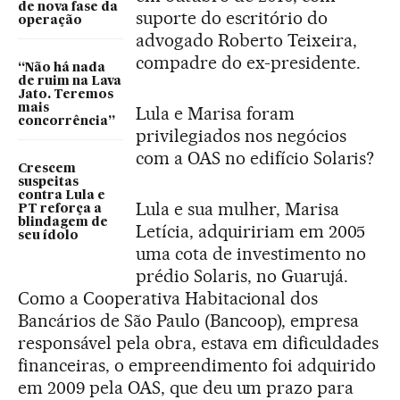
de nova fase da
suporte do escritório do
operação
advogado Roberto Teixeira,
compadre do ex-presidente.
“Não há nada
de ruim na Lava
Jato. Teremos
mais
Lula e Marisa foram
concorrência”
privilegiados nos negócios
com a OAS no edifício Solaris?
Crescem
suspeitas
contra Lula e
Lula e sua mulher, Marisa
PT reforça a
blindagem de
Letícia, adquiririam em 2005
seu ídolo
uma cota de investimento no
prédio Solaris, no Guarujá.
Como a Cooperativa Habitacional dos
Bancários de São Paulo (Bancoop), empresa
responsável pela obra, estava em dificuldades
financeiras, o empreendimento foi adquirido
em 2009 pela OAS, que deu um prazo para