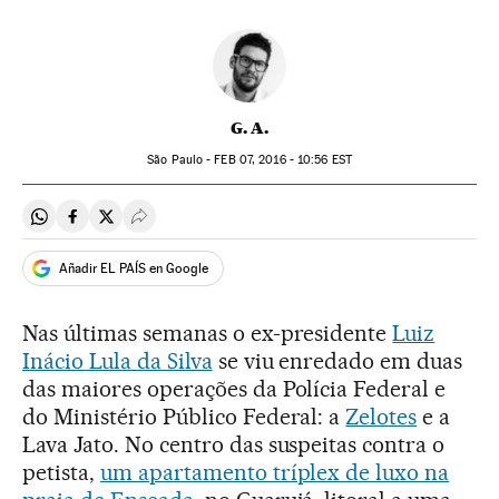
G. A.
São Paulo -
FEB
07, 2016 - 10:56
EST
Compartir en Whatsapp
Compartir en Facebook
Compartir en Twitter
Desplegar Redes Sociales
Añadir EL PAÍS en Google
Nas últimas semanas o ex-presidente
Luiz
Inácio Lula da Silva
se viu enredado em duas
das maiores operações da Polícia Federal e
do Ministério Público Federal: a
Zelotes
e a
Lava Jato. No centro das suspeitas contra o
petista,
um apartamento tríplex de luxo na