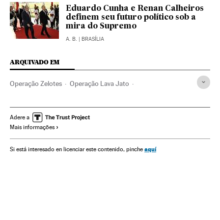
Eduardo Cunha e Renan Calheiros
definem seu futuro político sob a
mira do Supremo
A. B.
| BRASÍLIA
ARQUIVADO EM
Operação Zelotes
Operação Lava Jato
Luiz Inácio Lula da Silva
Partido dos Trabalhadores
Investigação policial
Caso Petrobras
Crises políticas
Adere a
Mais informações
Escândalos políticos
Polícia Federal
Subornos
Financiamento ilegal
Lavagem dinheiro
Petrobras
aquí
Si está interesado en licenciar este contenido, pinche
Financiamento partidos
Brasil
Corrupção
Polícia
Partidos políticos
América do Sul
Conflitos políticos
América Latina
Empresas
América
Economia
Política