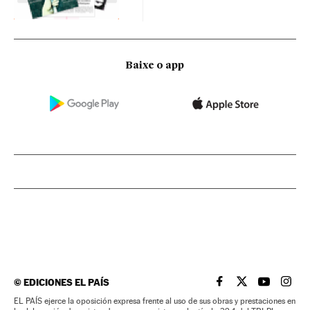
Baixe o app
©
EDICIONES EL PAÍS
EL PAÍS BRASIL EN
EL PAÍS BRASI
EL PAÍS B
EL PA
EL PAÍS ejerce la oposición expresa frente al uso de sus obras y prestaciones en