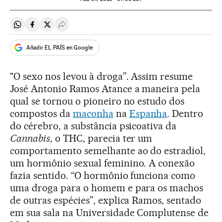
Compartir en Whatsapp
Compartir en Facebook
Compartir en Twitter
Desplegar Redes Sociales
Añadir EL PAÍS en Google
"O sexo nos levou à droga”. Assim resume
José Antonio Ramos Atance a maneira pela
qual se tornou o pioneiro no estudo dos
compostos da
maconha
na
Espanha
. Dentro
do cérebro, a substância psicoativa da
Cannabis
, o THC, parecia ter um
comportamento semelhante ao do estradiol,
um hormônio sexual feminino. A conexão
fazia sentido. “O hormônio funciona como
uma droga para o homem e para os machos
de outras espécies”, explica Ramos, sentado
em sua sala na Universidade Complutense de