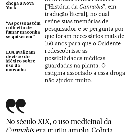
chega a Nova
[“História da
Cannabis
”, em
York
tradução literal], no qual
reúne suas memórias de
“As pessoas têm
pesquisador e se pergunta por
o direito de
fumar maconha
que foram necessários mais de
se quiserem”
150 anos para que o Ocidente
redescobrisse as
EUA avalizam
possibilidades médicas
decisão do
México sobre
guardadas na planta. O
uso da
maconha
estigma associado a essa droga
não ajudou muito.
No século XIX, o uso medicinal da
Cannabis
era muito amplo. Cobria