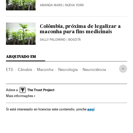
AMANDA MARS
| NUEVA YORK
Colômbia, próxima de legalizar a
maconha para fins medicinais
SALLY PALOMINO
| BOGOTÁ
ARQUIVADO EM
ETS
Cânabis
Maconha
Neurologia
Neurociência
Drogas
Sistema nervoso
HIV AIDS
Epidemia
Doenças infecciosas
Doenças
Medicina
Saúde
Adere a
Mais informações
Biologia
Ciência
aquí
Si está interesado en licenciar este contenido, pinche