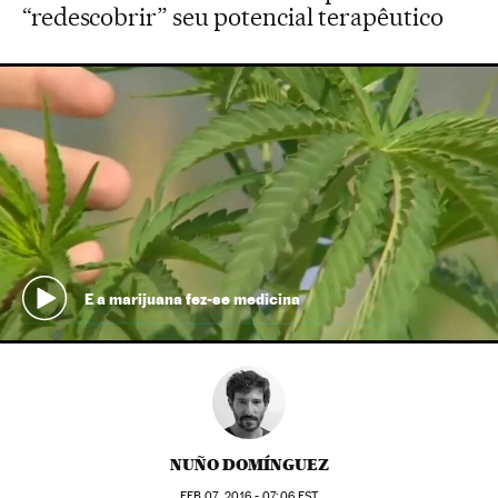
“redescobrir” seu potencial terapêutico
E a marijuana fez-se medicina
NUÑO DOMÍNGUEZ
FEB
07, 2016 - 07:06
EST