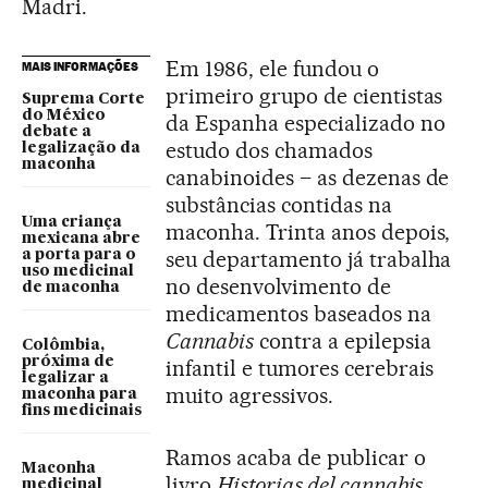
Madri.
Em 1986, ele fundou o
MAIS INFORMAÇÕES
primeiro grupo de cientistas
Suprema Corte
do México
da Espanha especializado no
debate a
estudo dos chamados
legalização da
maconha
canabinoides – as dezenas de
substâncias contidas na
Uma criança
maconha. Trinta anos depois,
mexicana abre
seu departamento já trabalha
a porta para o
uso medicinal
no desenvolvimento de
de maconha
medicamentos baseados na
Cannabis
contra a epilepsia
Colômbia,
próxima de
infantil e tumores cerebrais
legalizar a
muito agressivos.
maconha para
fins medicinais
Ramos acaba de publicar o
Maconha
livro
Historias del cannabis
medicinal