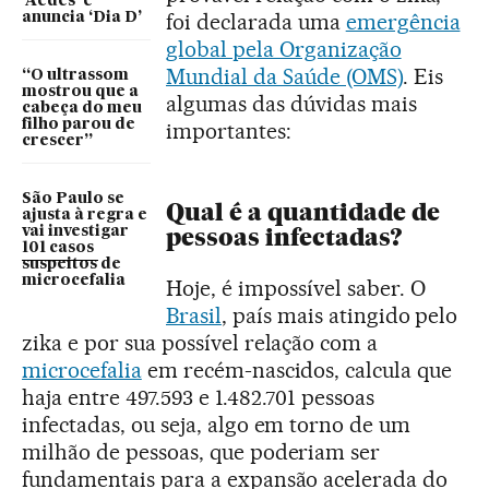
‘Aedes’ e
foi declarada uma
emergência
anuncia ‘Dia D’
global pela Organização
Mundial da Saúde (OMS)
. Eis
“O ultrassom
mostrou que a
algumas das dúvidas mais
cabeça do meu
filho parou de
importantes:
crescer”
São Paulo se
Qual é a quantidade de
ajusta à regra e
pessoas infectadas?
vai investigar
101 casos
suspeitos de
microcefalia
Hoje, é impossível saber. O
Brasil
, país mais atingido pelo
zika e por sua possível relação com a
microcefalia
em recém-nascidos, calcula que
haja entre 497.593 e 1.482.701 pessoas
infectadas, ou seja, algo em torno de um
milhão de pessoas, que poderiam ser
fundamentais para a expansão acelerada do