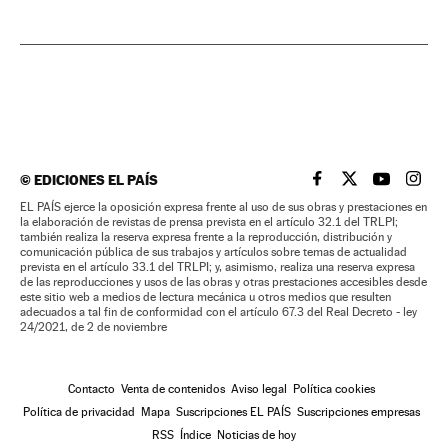
©
EDICIONES EL PAÍS
EL PAÍS BRASIL EN
EL PAÍS BRASI
EL PAÍS B
EL PA
EL PAÍS ejerce la oposición expresa frente al uso de sus obras y prestaciones en
la elaboración de revistas de prensa prevista en el artículo 32.1 del TRLPI;
también realiza la reserva expresa frente a la reproducción, distribución y
comunicación pública de sus trabajos y artículos sobre temas de actualidad
prevista en el artículo 33.1 del TRLPI; y, asimismo, realiza una reserva expresa
de las reproducciones y usos de las obras y otras prestaciones accesibles desde
este sitio web a medios de lectura mecánica u otros medios que resulten
adecuados a tal fin de conformidad con el artículo 67.3 del Real Decreto - ley
24/2021, de 2 de noviembre
Contacto
Venta de contenidos
Aviso legal
Política cookies
Política de privacidad
Mapa
Suscripciones EL PAÍS
Suscripciones empresas
RSS
Índice
Noticias de hoy