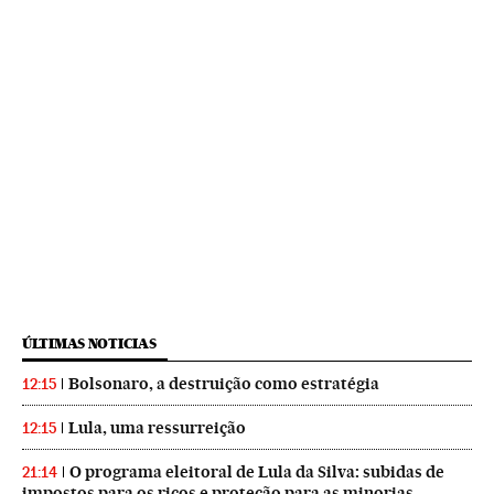
ÚLTIMAS NOTICIAS
Bolsonaro, a destruição como estratégia
12:15
Lula, uma ressurreição
12:15
O programa eleitoral de Lula da Silva: subidas de
21:14
impostos para os ricos e proteção para as minorias