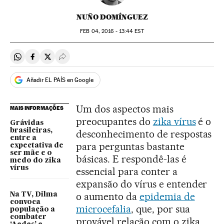
NUÑO DOMÍNGUEZ
FEB
04, 2016 - 13:44
EST
Compartir en Whatsapp
Compartir en Facebook
Compartir en Twitter
Desplegar Redes Sociales
Añadir EL PAÍS en Google
Um dos aspectos mais
MAIS INFORMAÇÕES
preocupantes do
zika vírus
é o
Grávidas
brasileiras,
desconhecimento de respostas
entre a
para perguntas bastante
expectativa de
ser mãe e o
básicas. E respondê-las é
medo do zika
vírus
essencial para conter a
expansão do vírus e entender
o aumento da
epidemia de
Na TV, Dilma
convoca
microcefalia
, que, por sua
população a
combater
provável relação com o zika,