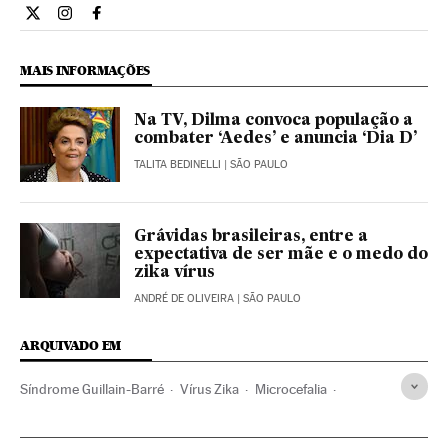
Ciencia El País Brasil en Twitter
Ciencia El País Brasil en Instagram
Ciencia El País Brasil en Facebook
MAIS INFORMAÇÕES
Na TV, Dilma convoca população a
combater ‘Aedes’ e anuncia ‘Dia D’
TALITA BEDINELLI
| SÃO PAULO
Grávidas brasileiras, entre a
expectativa de ser mãe e o medo do
zika vírus
ANDRÉ DE OLIVEIRA
| SÃO PAULO
ARQUIVADO EM
Síndrome Guillain-Barré
Vírus Zika
Microcefalia
Aedes aegypti
Mosquitos
Doenças tropicais