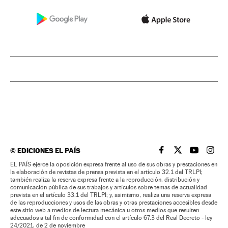
©
EDICIONES EL PAÍS
EL PAÍS BRASIL EN
EL PAÍS BRASI
EL PAÍS B
EL PA
EL PAÍS ejerce la oposición expresa frente al uso de sus obras y prestaciones en
la elaboración de revistas de prensa prevista en el artículo 32.1 del TRLPI;
también realiza la reserva expresa frente a la reproducción, distribución y
comunicación pública de sus trabajos y artículos sobre temas de actualidad
prevista en el artículo 33.1 del TRLPI; y, asimismo, realiza una reserva expresa
de las reproducciones y usos de las obras y otras prestaciones accesibles desde
este sitio web a medios de lectura mecánica u otros medios que resulten
adecuados a tal fin de conformidad con el artículo 67.3 del Real Decreto - ley
24/2021, de 2 de noviembre