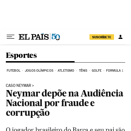
Pular para o conteúdo
SUSCRÍBETE
Esportes
FUTEBOL
JOGOS OLÍMPICOS
ATLETISMO
TÊNIS
GOLFE
FORMULA 1
CASO NEYMAR
Neymar depõe na Audiência
Nacional por fraude e
corrupção
O jogador brasileiro do Barça e seu pai são