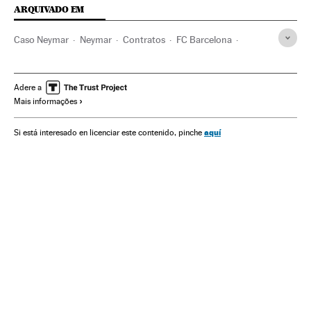
ARQUIVADO EM
Caso Neymar
Neymar
Contratos
FC Barcelona
Justiça esportiva
Gente
Times esportes
Sociedade
Fraude fiscal
Jogador futebol
Jogadores
Adere a
Mais informações
Delitos fiscais
Esportistas
Futebol
Delitos
Esportes
Justiça
aquí
Si está interesado en licenciar este contenido, pinche