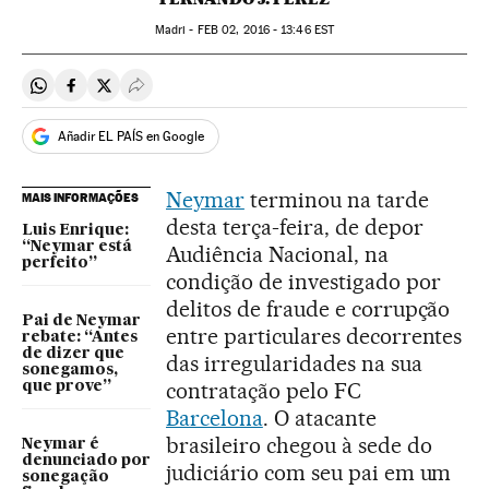
Madri -
FEB
02, 2016 - 13:46
EST
Compartir en Whatsapp
Compartir en Facebook
Compartir en Twitter
Desplegar Redes Sociales
Añadir EL PAÍS en Google
Neymar
terminou na tarde
MAIS INFORMAÇÕES
desta terça-feira, de depor
Luis Enrique:
“Neymar está
Audiência Nacional, na
perfeito”
condição de investigado por
delitos de fraude e corrupção
Pai de Neymar
entre particulares decorrentes
rebate: “Antes
de dizer que
das irregularidades na sua
sonegamos,
contratação pelo FC
que prove”
Barcelona
. O atacante
brasileiro chegou à sede do
Neymar é
denunciado por
judiciário com seu pai em um
sonegação