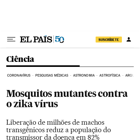
Pular para o conteúdo
SUSCRÍBETE
Ciência
CORONAVÍRUS
PESQUISAS MÉDICAS
ASTRONOMIA
ASTROFÍSICA
ARQUEO
Mosquitos mutantes contra
o zika vírus
Liberação de milhões de machos
transgênicos reduz a população do
transmissor da doença em 82%