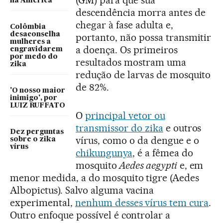
(GM) para que sua
na América
descendência morra antes de
chegar à fase adulta e,
Colômbia
desaconselha
portanto, não possa transmitir
mulheres a
a doença. Os primeiros
engravidarem
por medo do
resultados mostram uma
zika
redução de larvas de mosquito
de 82%.
'O nosso maior
inimigo', por
LUIZ RUFFATO
O
principal vetor ou
transmissor do zika
e outros
Dez perguntas
vírus, como o da dengue e o
sobre o zika
vírus
chikungunya
, é a fêmea do
mosquito
Aedes aegypti
e, em
menor medida, a do mosquito tigre (Aedes
Albopictus). Salvo alguma vacina
experimental,
nenhum desses vírus tem cura
.
Outro enfoque possível é controlar a