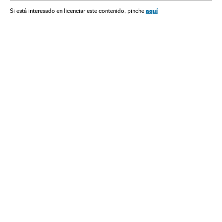
América Latina
América do Sul
América
Medicina
aquí
Si está interesado en licenciar este contenido, pinche
Fauna
Espécies
Genética
Biologia
Saúde
Meio ambiente