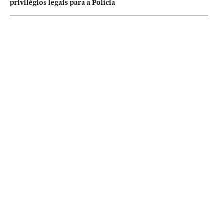
privilégios legais para a Polícia
NEWSLETTERS
Boletín de América
Cada semana en tu cuenta de correo una selección de las noticias,
reportajes y análisis de los periodistas de EL PAÍS con los acontecimientos
más relevantes del continente.