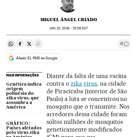
MIGUEL ÁNGEL CRIADO
JAN
22, 2016 - 15:08
EST
0
Compartir en Whatsapp
Compartir en Facebook
Compartir en Twitter
Desplegar Redes Sociales
Comen
Añadir EL PAÍS en Google
Diante da falta de uma vacina
MAIS INFORMAÇÕES
contra o
zika vírus
, na cidade
Genética indica
origem
de Piracicaba (interior de São
polinésia do
Paulo) a luta se concentrou no
zika vírus, que
assombra a
mosquito que o transmite. Nos
América
arredores dessa cidade foram
soltos milhões de mosquitos
GRÁFICO |
geneticamente modificados
Países afetados
pelo vírus zika