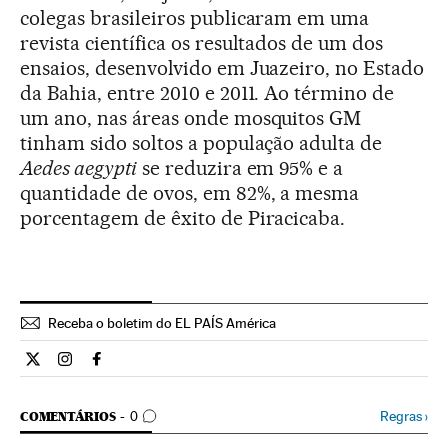
colegas brasileiros publicaram em uma
revista científica os resultados de um dos
ensaios, desenvolvido em Juazeiro, no Estado
da Bahia, entre 2010 e 2011. Ao término de
um ano, nas áreas onde mosquitos GM
tinham sido soltos a população adulta de
Aedes aegypti
se reduzira em 95% e a
quantidade de ovos, em 82%, a mesma
porcentagem de êxito de Piracicaba.
Receba o boletim do EL PAÍS América
Ciencia El País Brasil en Twitter
Ciencia El País Brasil en Instagram
Ciencia El País Brasil en Facebook
COMENTÁRIOS
Regras
›
COMENTÁRIOS
0