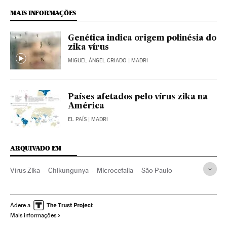
MAIS INFORMAÇÕES
Genética indica origem polinésia do
zika vírus
MIGUEL ÁNGEL CRIADO
| MADRI
Países afetados pelo vírus zika na
América
EL PAÍS
| MADRI
ARQUIVADO EM
Vírus Zika
Chikungunya
Microcefalia
São Paulo
Engenharia Genética
Aedes aegypti
Doenças tropicais
Estado São Paulo
Bioingeniería
Mosquitos
Virologia
Adere a
Mais informações
Microbiologia
Epidemia
Brasil
Doenças