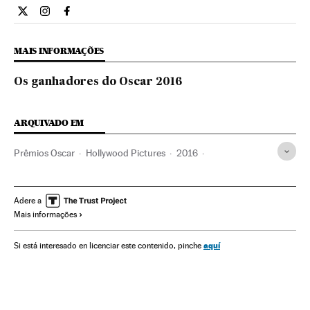
Cultura El País Brasil en Twitter
Cultura El País Brasil en Instagram
Cultura El País Brasil en Facebook
MAIS INFORMAÇÕES
Os ganhadores do Oscar 2016
ARQUIVADO EM
Prêmios Oscar
Hollywood Pictures
2016
Leonardo Dicaprio
Alejandro González Iñárritu
Star Wars
Rachel McAdams
Adam McKay
Adere a
Mais informações
Cinema dos Estados Unidos
Prêmios cinema
Atrizes
Atores
Ficção científica
Cinema fantástico
Gente
aquí
Si está interesado en licenciar este contenido, pinche
Sociedade
Filmes
Sagas filmes
Cinema