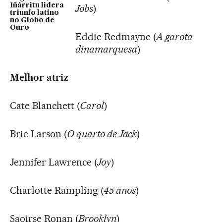
Iñárritu lidera
Jobs
)
triunfo latino
no Globo de
Ouro
Eddie Redmayne (
A garota
dinamarquesa
)
Melhor atriz
Cate Blanchett (
Carol
)
Brie Larson (
O quarto de Jack
)
Jennifer Lawrence (
Joy
)
Charlotte Rampling (
45 anos
)
Saoirse Ronan (
Brooklyn
)