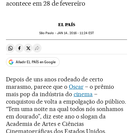
acontece em 28 de fevereiro
EL PAÍS
São Paulo -
JAN
14, 2016 - 11:24
EST
Compartir en Whatsapp
Compartir en Facebook
Compartir en Twitter
Desplegar Redes Sociales
Añadir EL PAÍS en Google
Depois de uns anos rodeado de certo
marasmo, parece que o
Oscar
– o prêmio
mais pop da indústria do
cinema
–
conquistou de volta a empolgação do público.
“Tem uma noite na qual todos nós sonhamos
em dourado”, diz este ano o slogan da
Academia de Artes e Ciências
Cinematográficas dos Estados Unidos,