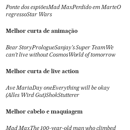
Ponte dos espiõesMad MaxPerdido em MarteO
regressoStar Wars
Melhor curta de animação
Bear StoryPrologueSanjay's Super TeamWe
can't live without CosmosWorld of tomorrow
Melhor curta de live action
Ave MariaDay oneEverything will be okay
(Alles Wird Gut)ShokStutterer
Melhor cabelo e maquiagem
Mad MaxThe 100-year-old man who climbed