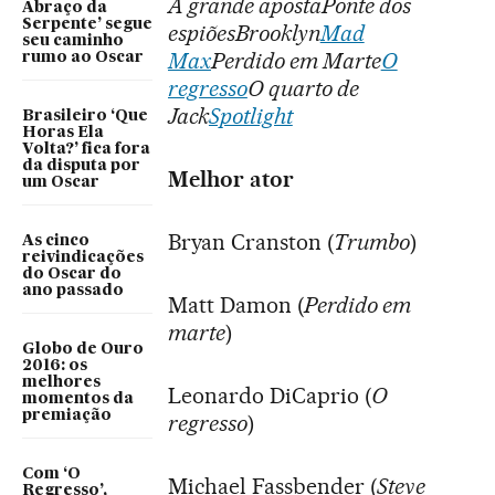
A grande apostaPonte dos
Abraço da
Serpente’ segue
espiõesBrooklyn
Mad
seu caminho
Max
Perdido em Marte
O
rumo ao Oscar
regresso
O quarto de
Jack
Spotlight
Brasileiro ‘Que
Horas Ela
Volta?’ fica fora
da disputa por
Melhor ator
um Oscar
Bryan Cranston (
Trumbo
)
As cinco
reivindicações
do Oscar do
ano passado
Matt Damon (
Perdido em
marte
)
Globo de Ouro
2016: os
melhores
Leonardo DiCaprio (
O
momentos da
premiação
regresso
)
Com ‘O
Michael Fassbender (
Steve
Regresso’,