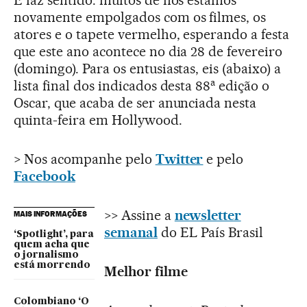
E faz sentido: muitos de nós estamos
novamente empolgados com os filmes, os
atores e o tapete vermelho, esperando a festa
que este ano acontece no dia 28 de fevereiro
(domingo). Para os entusiastas, eis (abaixo) a
a
lista final dos indicados desta 88
edição o
Oscar, que acaba de ser anunciada nesta
quinta-feira em Hollywood.
> Nos acompanhe pelo
Twitter
e pelo
Facebook
>> Assine a
newsletter
MAIS INFORMAÇÕES
semanal
do EL País Brasil
‘Spotlight’, para
quem acha que
o jornalismo
está morrendo
Melhor filme
Colombiano ‘O