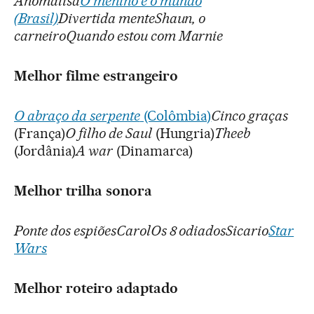
Anomalisa
O menino e o mundo
(Brasil)
Divertida menteShaun, o
carneiroQuando estou com Marnie
Melhor filme estrangeiro
O abraço da serpente
(Colômbia)
Cinco graças
(França)
O filho de Saul
(Hungria)
Theeb
(Jordânia)
A war
(Dinamarca)
Melhor trilha sonora
Ponte dos espiõesCarolOs 8 odiadosSicario
Star
Wars
Melhor roteiro adaptado