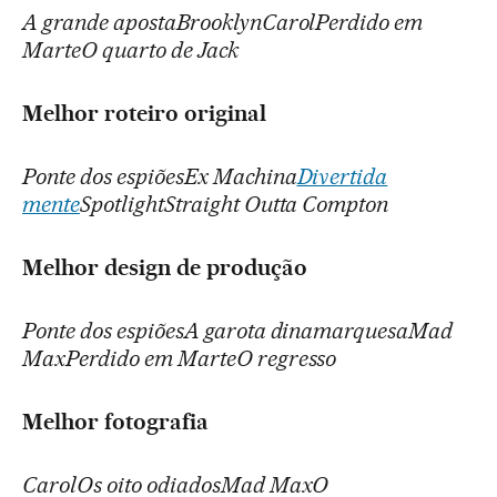
A grande apostaBrooklynCarolPerdido em
MarteO quarto de Jack
Melhor roteiro original
Ponte dos espiõesEx Machina
Divertida
mente
SpotlightStraight Outta Compton
Melhor design de produção
Ponte dos espiõesA garota dinamarquesaMad
MaxPerdido em MarteO regresso
Melhor fotografia
CarolOs oito odiadosMad MaxO