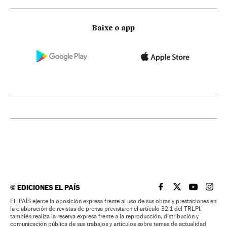
Baixe o app
©
EDICIONES EL PAÍS
EL PAÍS BRASIL EN
EL PAÍS BRASI
EL PAÍS B
EL PA
EL PAÍS ejerce la oposición expresa frente al uso de sus obras y prestaciones en
la elaboración de revistas de prensa prevista en el artículo 32.1 del TRLPI;
también realiza la reserva expresa frente a la reproducción, distribución y
comunicación pública de sus trabajos y artículos sobre temas de actualidad