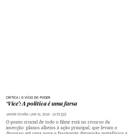
CRÍTICA | O VÍCIO DO PODER
‘Vice’: A política é uma farsa
JAVIER OCAÑA
|
JAN 31, 2019 - 13:55
EST
O ponto crucial de todo o filme está no recurso da
inserção: planos alheios à ação principal, que levam o
discurso até uma nova e fascinante dimensão metafórica e