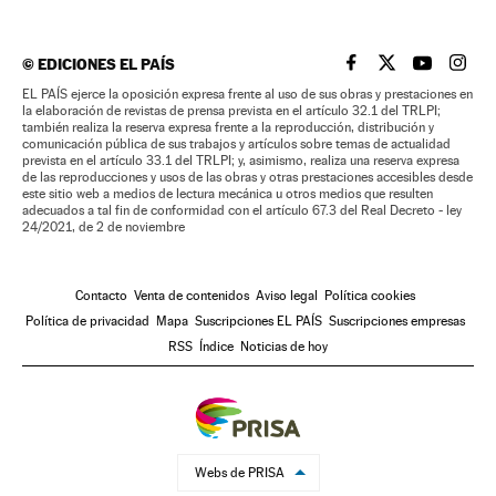
©
EDICIONES EL PAÍS
EL PAÍS BRASIL EN
EL PAÍS BRASI
EL PAÍS B
EL PA
EL PAÍS ejerce la oposición expresa frente al uso de sus obras y prestaciones en
la elaboración de revistas de prensa prevista en el artículo 32.1 del TRLPI;
también realiza la reserva expresa frente a la reproducción, distribución y
comunicación pública de sus trabajos y artículos sobre temas de actualidad
prevista en el artículo 33.1 del TRLPI; y, asimismo, realiza una reserva expresa
de las reproducciones y usos de las obras y otras prestaciones accesibles desde
este sitio web a medios de lectura mecánica u otros medios que resulten
adecuados a tal fin de conformidad con el artículo 67.3 del Real Decreto - ley
24/2021, de 2 de noviembre
Contacto
Venta de contenidos
Aviso legal
Política cookies
Política de privacidad
Mapa
Suscripciones EL PAÍS
Suscripciones empresas
RSS
Índice
Noticias de hoy
Webs de PRISA