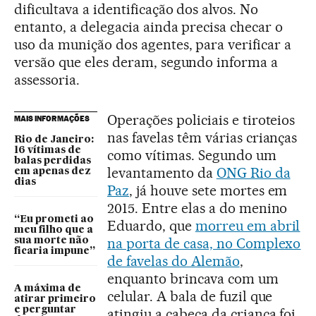
dificultava a identificação dos alvos. No
entanto, a delegacia ainda precisa checar o
uso da munição dos agentes, para verificar a
versão que eles deram, segundo informa a
assessoria.
Operações policiais e tiroteios
MAIS INFORMAÇÕES
nas favelas têm várias crianças
Rio de Janeiro:
16 vítimas de
como vítimas. Segundo um
balas perdidas
levantamento da
ONG Rio da
em apenas dez
dias
Paz
, já houve sete mortes em
2015. Entre elas a do menino
“Eu prometi ao
Eduardo, que
morreu em abril
meu filho que a
na porta de casa, no Complexo
sua morte não
ficaria impune”
de favelas do Alemão
,
enquanto brincava com um
A máxima de
celular. A bala de fuzil que
atirar primeiro
e perguntar
atingiu a cabeça da criança foi