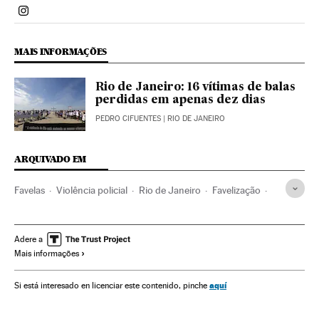
Politica El País Brasil en Instagram
MAIS INFORMAÇÕES
Rio de Janeiro: 16 vítimas de balas
perdidas em apenas dez dias
PEDRO CIFUENTES
| RIO DE JANEIRO
ARQUIVADO EM
Favelas
Violência policial
Rio de Janeiro
Favelização
Habitação precária
Ação policial
Estado Rio de Janeiro
Pobreza
Narcotraficantes
Polícia
Crime organizado
Adere a
Mais informações
Narcotráfico
Força segurança
Brasil
Habitação
Delinquência
Delitos contra saúde pública
aquí
Si está interesado en licenciar este contenido, pinche
América do Sul
América Latina
Urbanismo
América