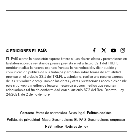
©
EDICIONES EL PAÍS
EL PAÍS BRASIL EN
EL PAÍS BRASI
EL PAÍS B
EL PA
EL PAÍS ejerce la oposición expresa frente al uso de sus obras y prestaciones en
la elaboración de revistas de prensa prevista en el artículo 32.1 del TRLPI;
también realiza la reserva expresa frente a la reproducción, distribución y
comunicación pública de sus trabajos y artículos sobre temas de actualidad
prevista en el artículo 33.1 del TRLPI; y, asimismo, realiza una reserva expresa
de las reproducciones y usos de las obras y otras prestaciones accesibles desde
este sitio web a medios de lectura mecánica u otros medios que resulten
adecuados a tal fin de conformidad con el artículo 67.3 del Real Decreto - ley
24/2021, de 2 de noviembre
Contacto
Venta de contenidos
Aviso legal
Política cookies
Política de privacidad
Mapa
Suscripciones EL PAÍS
Suscripciones empresas
RSS
Índice
Noticias de hoy