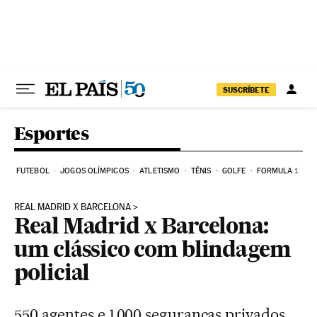
Pular para o conteúdo
SUSCRÍBETE
Esportes
FUTEBOL
JOGOS OLÍMPICOS
ATLETISMO
TÊNIS
GOLFE
FORMULA 1
REAL MADRID X BARCELONA
Real Madrid x Barcelona:
um clássico com blindagem
policial
550 agentes e 1.000 seguranças privados