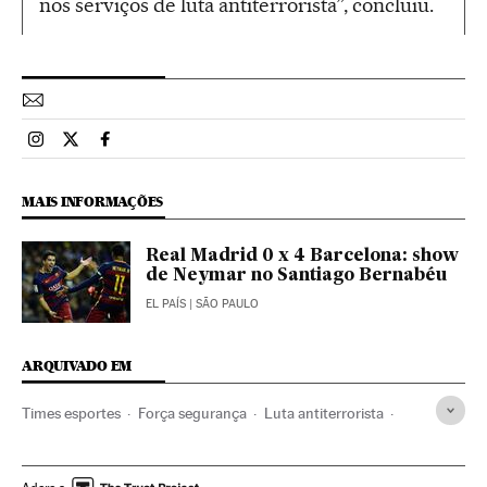
nos serviços de luta antiterrorista”, concluiu.
Esportes El País Brasil en Instagram
Esportes El País Brasil en Twitter
Esportes El País Brasil en Facebook
MAIS INFORMAÇÕES
Real Madrid 0 x 4 Barcelona: show
de Neymar no Santiago Bernabéu
EL PAÍS
| SÃO PAULO
ARQUIVADO EM
Times esportes
Força segurança
Luta antiterrorista
Organizações desportivas
Competições
Esportes
Terrorismo
Justiça
Campeonato espanhol