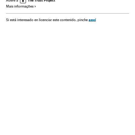
Adere a
Mais informações
Segurança antiterrorista
Real Madrid
FC Barcelona
La Liga
Primeira divisão
Liga futebol
Polícia
Futebol
aquí
Si está interesado en licenciar este contenido, pinche