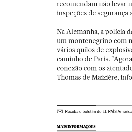
recomendam não levar mo
inspeções de segurança 
Na Alemanha, a polícia d
um montenegrino com me
vários quilos de explosiv
caminho de Paris. "Agora s
conexão com os atentados
Thomas de Maizière, inf
Receba o boletim do EL PAÍS Améric
MAIS INFORMAÇÕES