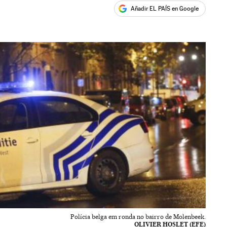
Añadir EL PAÍS en Google
ales
Polícia belga em ronda no bairro de Molenbeek.
OLIVIER HOSLET (EFE)