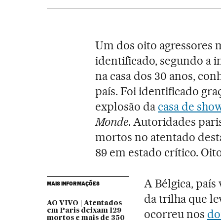
Um dos oito agressores 
identificado, segundo a 
na casa dos 30 anos, conh
país. Foi identificado gr
explosão da
casa de sho
Monde
. Autoridades par
mortos no atentado desta 
89 em estado crítico. Oi
A Bélgica, país
MAIS INFORMAÇÕES
da trilha que l
AO VIVO | Atentados
em Paris deixam 129
ocorreu nos
do
mortos e mais de 350