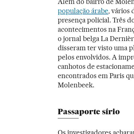
Além do bairro de Mole
população árabe
, vários
presença policial. Três d
acontecimentos na Franç
o jornal belga La Derniè
disseram ter visto uma pl
pelos envolvidos. A impr
canhotos de estacioname
encontrados em Paris que
Molenbeek.
Passaporte sírio
Os investigadores achar