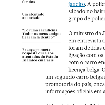
feridos
janeiro
. A polí
sábado no bai
Um atentado
grupo de polic
anunciado
“Foi uma carnificina.
O ministro da J
Todos os meus amigos
ficaram lá dentro”
em entrevista 
foram detidas 
França promete
resposta dura aos
ligação com os
atentados do Estado
Islâmico em Paris
com o carro en
licença belga.
um segundo carro belga 
promotoria do país, enca
informações oficiais em 