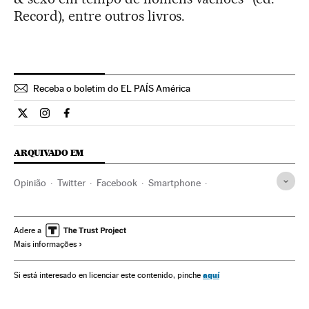
Record), entre outros livros.
Receba o boletim do EL PAÍS América
Opiniao El País Brasil en Twitter
Opiniao El País Brasil en Instagram
Opiniao El País Brasil en Facebook
ARQUIVADO EM
Opinião
Twitter
Facebook
Smartphone
Redes sociais
Gadgets
Brasil
Telefonia celular multimídia
América do Sul
Adere a
Mais informações
América Latina
Internet
Celular
América
Empresas
Telefonia
Telecomunicações
Economia
aquí
Si está interesado en licenciar este contenido, pinche
Comunicações
Mobilidade
Tecnologia
Ciência