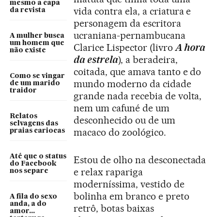
mesmo a capa
vida contra ela, a criatura e
da revista
personagem da escritora
ucraniana-pernambucana
A mulher busca
um homem que
Clarice Lispector (livro
A hora
não existe
da estrela
), a beradeira,
coitada, que amava tanto e do
Como se vingar
mundo moderno da cidade
de um marido
traidor
grande nada recebia de volta,
nem um cafuné de um
Relatos
desconhecido ou de um
selvagens das
macaco do zoológico.
praias cariocas
Até que o status
Estou de olho na desconectada
do Facebook
e relax rapariga
nos separe
moderníssima, vestido de
bolinha em branco e preto
A fila do sexo
anda, a do
retrô, botas baixas
amor...