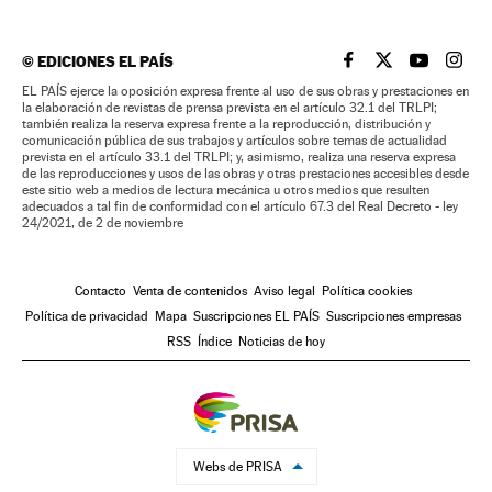
©
EDICIONES EL PAÍS
EL PAÍS BRASIL EN
EL PAÍS BRASI
EL PAÍS B
EL PA
EL PAÍS ejerce la oposición expresa frente al uso de sus obras y prestaciones en
la elaboración de revistas de prensa prevista en el artículo 32.1 del TRLPI;
también realiza la reserva expresa frente a la reproducción, distribución y
comunicación pública de sus trabajos y artículos sobre temas de actualidad
prevista en el artículo 33.1 del TRLPI; y, asimismo, realiza una reserva expresa
de las reproducciones y usos de las obras y otras prestaciones accesibles desde
este sitio web a medios de lectura mecánica u otros medios que resulten
adecuados a tal fin de conformidad con el artículo 67.3 del Real Decreto - ley
24/2021, de 2 de noviembre
Contacto
Venta de contenidos
Aviso legal
Política cookies
Política de privacidad
Mapa
Suscripciones EL PAÍS
Suscripciones empresas
RSS
Índice
Noticias de hoy
Webs de PRISA