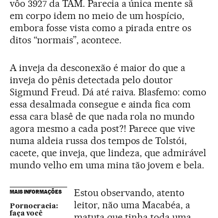
vôo 3927 da TAM. Parecia a única mente sã
em corpo idem no meio de um hospício,
embora fosse vista como a pirada entre os
ditos “normais”, acontece.
A inveja da desconexão é maior do que a
inveja do pênis detectada pelo doutor
Sigmund Freud. Dá até raiva. Blasfemo: como
essa desalmada consegue e ainda fica com
essa cara blasê de que nada rola no mundo
agora mesmo a cada post?! Parece que vive
numa aldeia russa dos tempos de Tolstói,
cacete, que inveja, que lindeza, que admirável
mundo velho em uma mina tão jovem e bela.
Estou observando, atento
MAIS INFORMAÇÕES
leitor, não uma Macabéa, a
Pornocracia:
faça você
matuta que tinha toda uma