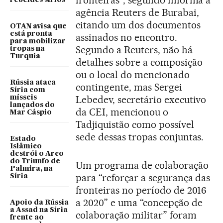
fronteiras”, segundo informa a
rebeldes sírios
agência Reuters de Burabai,
citando um dos documentos
OTAN avisa que
está pronta
assinados no encontro.
para mobilizar
Segundo a Reuters, não há
tropas na
Turquia
detalhes sobre a composição
ou o local do mencionado
Rússia ataca
contingente, mas Sergei
Síria com
Lebedev, secretário executivo
mísseis
lançados do
da CEI, mencionou o
Mar Cáspio
Tadjiquistão como possível
sede dessas tropas conjuntas.
Estado
Islâmico
destrói o Arco
do Triunfo de
Um programa de colaboração
Palmira, na
para “reforçar a segurança das
Síria
fronteiras no período de 2016
a 2020” e uma “concepção de
Apoio da Rússia
a Assad na Síria
colaboração militar” foram
frente ao