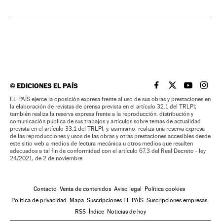
©
EDICIONES EL PAÍS
EL PAÍS BRASIL EN
EL PAÍS BRASI
EL PAÍS B
EL PA
EL PAÍS ejerce la oposición expresa frente al uso de sus obras y prestaciones en
la elaboración de revistas de prensa prevista en el artículo 32.1 del TRLPI;
también realiza la reserva expresa frente a la reproducción, distribución y
comunicación pública de sus trabajos y artículos sobre temas de actualidad
prevista en el artículo 33.1 del TRLPI; y, asimismo, realiza una reserva expresa
de las reproducciones y usos de las obras y otras prestaciones accesibles desde
este sitio web a medios de lectura mecánica u otros medios que resulten
adecuados a tal fin de conformidad con el artículo 67.3 del Real Decreto - ley
24/2021, de 2 de noviembre
Contacto
Venta de contenidos
Aviso legal
Política cookies
Política de privacidad
Mapa
Suscripciones EL PAÍS
Suscripciones empresas
RSS
Índice
Noticias de hoy