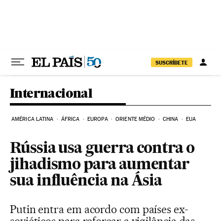
Pular para o conteúdo
SUSCRÍBETE
Internacional
AMÉRICA LATINA
ÁFRICA
EUROPA
ORIENTE MÉDIO
CHINA
EUA
Rússia usa guerra contra o
jihadismo para aumentar
sua influência na Ásia
Putin entra em acordo com países ex-