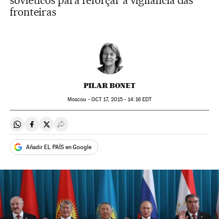
soviéticos para reforçar a vigilância das
fronteiras
PILAR BONET
Moscou -
OCT
17, 2015 - 14:16
EDT
Compartir en Whatsapp
Compartir en Facebook
Compartir en Twitter
Desplegar Redes Sociales
Añadir EL PAÍS en Google