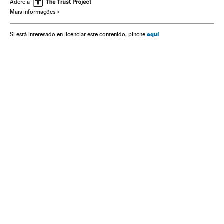
Organizações internacionais
Ásia
Relações exteriores
Adere a
Mais informações
História
terrorismo islâmico
Jihadismo
Terrorismo
aquí
Si está interesado en licenciar este contenido, pinche