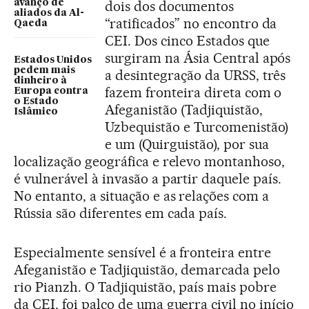
avanço de
dois dos documentos
aliados da Al-
“ratificados” no encontro da
Qaeda
CEI. Dos cinco Estados que
surgiram na Ásia Central após
Estados Unidos
pedem mais
a desintegração da URSS, três
dinheiro à
fazem fronteira direta com o
Europa contra
o Estado
Afeganistão (Tadjiquistão,
Islâmico
Uzbequistão e Turcomenistão)
e um (Quirguistão), por sua
localização geográfica e relevo montanhoso,
é vulnerável à invasão a partir daquele país.
No entanto, a situação e as relações com a
Rússia são diferentes em cada país.
Especialmente sensível é a fronteira entre
Afeganistão e Tadjiquistão, demarcada pelo
rio Pianzh. O Tadjiquistão, país mais pobre
da CEI, foi palco de uma guerra civil no início