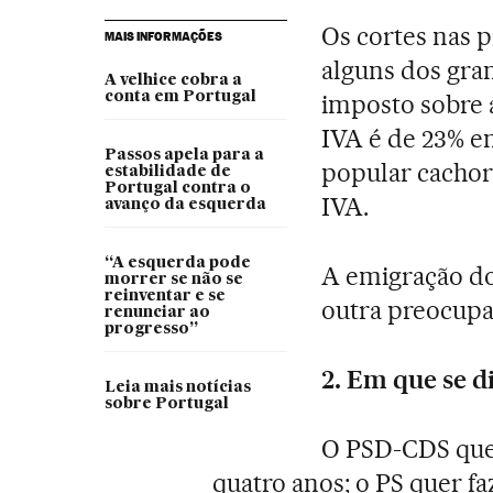
Os cortes nas p
MAIS INFORMAÇÕES
alguns dos gra
A velhice cobra a
conta em Portugal
imposto sobre 
IVA é de 23% e
Passos apela para a
popular cachor
estabilidade de
Portugal contra o
IVA.
avanço da esquerda
“A esquerda pode
A emigração do
morrer se não se
reinventar e se
outra preocupa
renunciar ao
progresso”
2. Em que se d
Leia mais notícias
sobre Portugal
O PSD-CDS que
quatro anos; o PS quer f