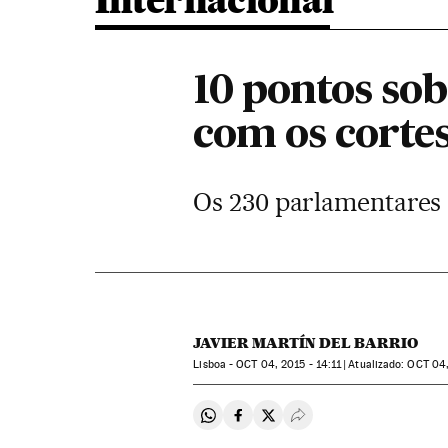
Internacional
10 pontos sob
com os corte
Os 230 parlamentares 
JAVIER MARTÍN DEL BARRIO
Lisboa -
OCT
04, 2015 - 14:11
atualizado:
OCT
04,
Compartir en Whatsapp
Compartir en Facebook
Compartir en Twitter
Desplegar Redes Soci