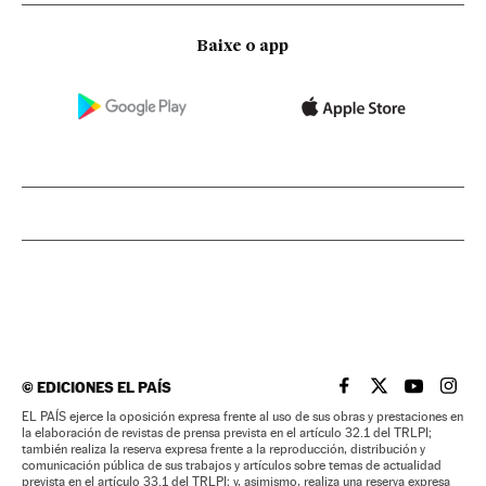
Baixe o app
©
EDICIONES EL PAÍS
EL PAÍS BRASIL EN
EL PAÍS BRASI
EL PAÍS B
EL PA
EL PAÍS ejerce la oposición expresa frente al uso de sus obras y prestaciones en
la elaboración de revistas de prensa prevista en el artículo 32.1 del TRLPI;
también realiza la reserva expresa frente a la reproducción, distribución y
comunicación pública de sus trabajos y artículos sobre temas de actualidad
prevista en el artículo 33.1 del TRLPI; y, asimismo, realiza una reserva expresa