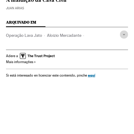
A maldição da Casa Civil
JUAN ARIAS
ARQUIVADO EM
Operação Lava Jato
Aloizio Mercadante
Luiz Inácio Lula da Silva
STF
Rodrigo Janot
Caso Petrobras
Investigação policial
Adere a
Mais informações
Partido dos Trabalhadores
Casa Civil
Subornos
Financiamento ilegal
Lavagem dinheiro
Petrobras
aquí
Si está interesado en licenciar este contenido, pinche
Brasil
Corrupção política
Financiamento partidos
América Latina
Partidos políticos
Corrupção
Delitos fiscais
América
Empresas
Política
Delitos
Justiça