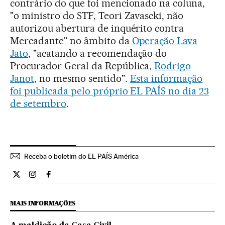
contrário do que foi mencionado na coluna,
"o ministro do STF, Teori Zavascki, não
autorizou abertura de inquérito contra
Mercadante" no âmbito da
Operação Lava
Jato
, "acatando a recomendação do
Procurador Geral da República,
Rodrigo
Janot
, no mesmo sentido".
Esta informação
foi publicada pelo próprio EL PAÍS no dia 23
de setembro
.
Receba o boletim do EL PAÍS América
Opiniao El País Brasil en Twitter
Opiniao El País Brasil en Instagram
Opiniao El País Brasil en Facebook
MAIS INFORMAÇÕES