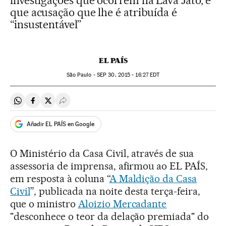
investigações que ocorrem na Lava Jato, e
que acusação que lhe é atribuída é
“insustentável”
EL PAÍS
São Paulo -
SEP
30, 2015 - 16:27
EDT
Compartir en Whatsapp
Compartir en Facebook
Compartir en Twitter
Desplegar Redes Sociales
Añadir EL PAÍS en Google
O Ministério da Casa Civil, através de sua
assessoria de imprensa, afirmou ao EL PAÍS,
em resposta à coluna “
A Maldição da Casa
Civil
”, publicada na noite desta terça-feira,
que o ministro
Aloizio Mercadante
"desconhece o teor da delação premiada" do