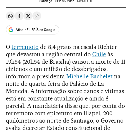
Santiago -
SEP
18, 2015 - 08:06
EDT
Compartir en Whatsapp
Compartir en Facebook
Compartir en Twitter
Desplegar Redes Sociales
Añadir EL PAÍS en Google
O
terremoto
de 8,4 graus na escala Richter
que devastou a região central do
Chile
às
19h54 (20h54 de Brasília) causou a morte de 11
chilenos e um milhão de desabrigados,
informou a presidenta
Michelle Bachelet
na
noite de quarta-feira do Palácio de La
Moneda. A informação sobre danos e vítimas
está em constante atualização e ainda é
parcial. A mandatária disse que, por conta do
terremoto com epicentro em Illapel, 200
quilômetros ao norte de Santiago, o Governo
avalia decretar Estado constitucional de