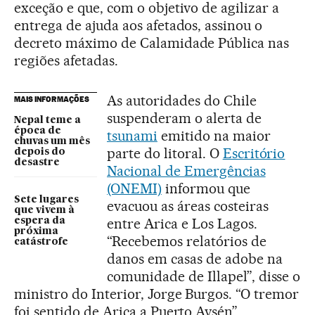
exceção e que, com o objetivo de agilizar a
entrega de ajuda aos afetados, assinou o
decreto máximo de Calamidade Pública nas
regiões afetadas.
As autoridades do Chile
MAIS INFORMAÇÕES
suspenderam o alerta de
Nepal teme a
época de
tsunami
emitido na maior
chuvas um mês
parte do litoral. O
Escritório
depois do
desastre
Nacional de Emergências
(ONEMI)
informou que
Sete lugares
evacuou as áreas costeiras
que vivem à
entre Arica e Los Lagos.
espera da
próxima
“Recebemos relatórios de
catástrofe
danos em casas de adobe na
comunidade de Illapel”, disse o
ministro do Interior, Jorge Burgos. “O tremor
foi sentido de Arica a Puerto Aysén”,