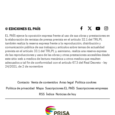
©
EDICIONES EL PAÍS
EL PAÍS BRASIL EN
EL PAÍS BRASI
EL PAÍS B
EL PA
EL PAÍS ejerce la oposición expresa frente al uso de sus obras y prestaciones en
la elaboración de revistas de prensa prevista en el artículo 32.1 del TRLPI;
también realiza la reserva expresa frente a la reproducción, distribución y
comunicación pública de sus trabajos y artículos sobre temas de actualidad
prevista en el artículo 33.1 del TRLPI; y, asimismo, realiza una reserva expresa
de las reproducciones y usos de las obras y otras prestaciones accesibles desde
este sitio web a medios de lectura mecánica u otros medios que resulten
adecuados a tal fin de conformidad con el artículo 67.3 del Real Decreto - ley
24/2021, de 2 de noviembre
Contacto
Venta de contenidos
Aviso legal
Política cookies
Política de privacidad
Mapa
Suscripciones EL PAÍS
Suscripciones empresas
RSS
Índice
Noticias de hoy