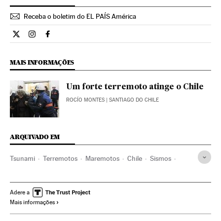
Receba o boletim do EL PAÍS América
Internacional El País Brasil en Twitter
Internacional El País Brasil en Instagram
Internacional El País Brasil en Facebook
MAIS INFORMAÇÕES
Um forte terremoto atinge o Chile
ROCÍO MONTES
| SANTIAGO DO CHILE
ARQUIVADO EM
Tsunami
Terremotos
Maremotos
Chile
Sismos
Desastres naturais
América do Sul
América Latina
Desastres
América
Acontecimentos
Adere a
Mais informações