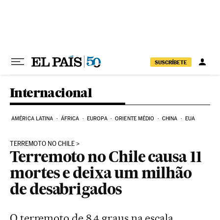
Pular para o conteúdo
SUSCRÍBETE
Internacional
AMÉRICA LATINA
ÁFRICA
EUROPA
ORIENTE MÉDIO
CHINA
EUA
TERREMOTO NO CHILE
Terremoto no Chile causa 11
mortes e deixa um milhão
de desabrigados
O terremoto de 8,4 graus na escala