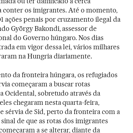
mada ou ter danificado a cerca
a conter os imigrantes. Até o momento,
91 ações penais por cruzamento ilegal da
undo György Bakondi, assessor de
onal do Governo húngaro. Nos dias
trada em vigor dessa lei, vários milhares
raram na Hungria diariamente.
to da fronteira húngara, os refugiados
rvia começaram a buscar rotas
pa Ocidental, sobretudo através da
eles chegaram nesta quarta-feira,
e sérvia de Sid, perto da fronteira com a
sinal de que as rotas dos imigrantes
começaram a se alterar, diante da