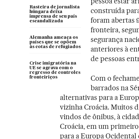
pessoa estar ar
Rasteira de jornalista
construída par
húngara deixa
imprensa de seu país
foram abertas 
escandalizada
fronteira, seg
segurança naci
Alemanha ameaça os
países que se opõem
às cotas de refugiados
anteriores à en
de pessoas ent
Crise imigratória na
UE se agrava com o
regresso de controles
Com o fechamen
fronteiriços
barrados na Sé
alternativas para a Euro
vizinha Croácia. Muitos d
vindos de ônibus, à cidad
Croácia, em um primeiro 
para a Europa Ocidental 