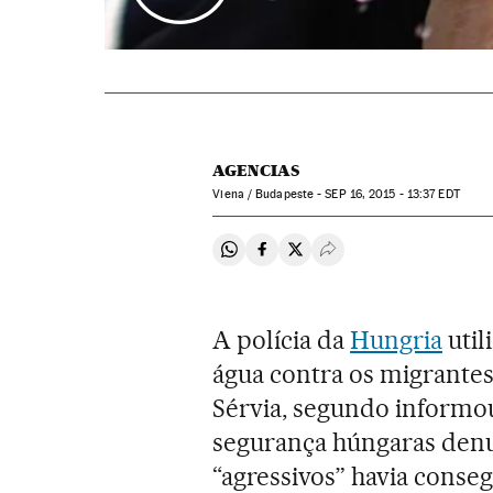
AGENCIAS
Viena / Budapeste -
SEP
16, 2015 - 13:37
EDT
Compartir en Whatsapp
Compartir en Facebook
Compartir en Twitter
Desplegar Redes Soci
A polícia da
Hungria
util
água contra os migrantes
Sérvia, segundo informou
segurança húngaras den
“agressivos” havia cons