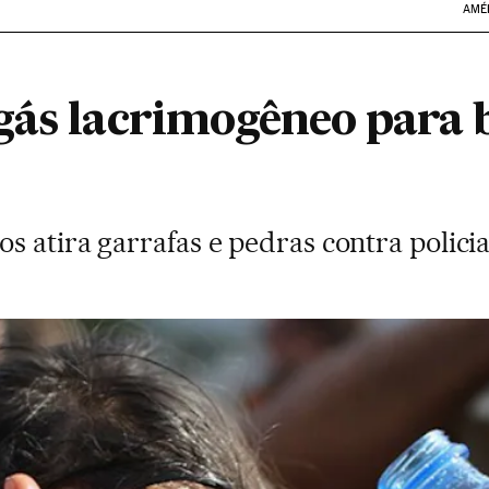
AMÉ
gás lacrimogêneo para 
s atira garrafas e pedras contra polici