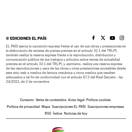
©
EDICIONES EL PAÍS
EL PAÍS BRASIL EN
EL PAÍS BRASI
EL PAÍS B
EL PA
EL PAÍS ejerce la oposición expresa frente al uso de sus obras y prestaciones en
la elaboración de revistas de prensa prevista en el artículo 32.1 del TRLPI;
también realiza la reserva expresa frente a la reproducción, distribución y
comunicación pública de sus trabajos y artículos sobre temas de actualidad
prevista en el artículo 33.1 del TRLPI; y, asimismo, realiza una reserva expresa
de las reproducciones y usos de las obras y otras prestaciones accesibles desde
este sitio web a medios de lectura mecánica u otros medios que resulten
adecuados a tal fin de conformidad con el artículo 67.3 del Real Decreto - ley
24/2021, de 2 de noviembre
Contacto
Venta de contenidos
Aviso legal
Política cookies
Política de privacidad
Mapa
Suscripciones EL PAÍS
Suscripciones empresas
RSS
Índice
Noticias de hoy