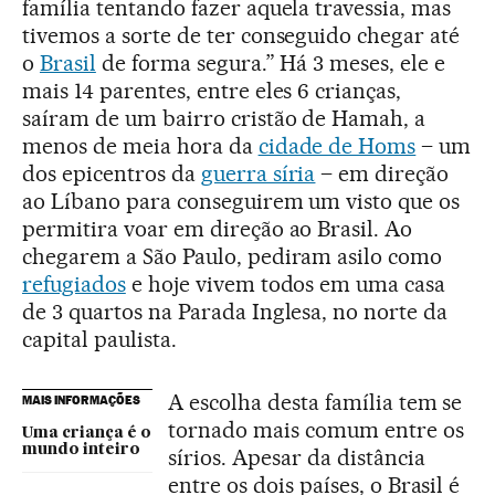
família tentando fazer aquela travessia, mas
tivemos a sorte de ter conseguido chegar até
o
Brasil
de forma segura.” Há 3 meses, ele e
mais 14 parentes, entre eles 6 crianças,
saíram de um bairro cristão de Hamah, a
menos de meia hora da
cidade de Homs
– um
dos epicentros da
guerra síria
– em direção
ao Líbano para conseguirem um visto que os
permitira voar em direção ao Brasil. Ao
chegarem a São Paulo, pediram asilo como
refugiados
e hoje vivem todos em uma casa
de 3 quartos na Parada Inglesa, no norte da
capital paulista.
A escolha desta família tem se
MAIS INFORMAÇÕES
tornado mais comum entre os
Uma criança é o
mundo inteiro
sírios. Apesar da distância
entre os dois países, o Brasil é