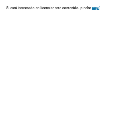
Guerra
Conflitos
Política
Protestos sociais
aquí
Si está interesado en licenciar este contenido, pinche
Mal-estar social
Problemas sociais
Sociedade