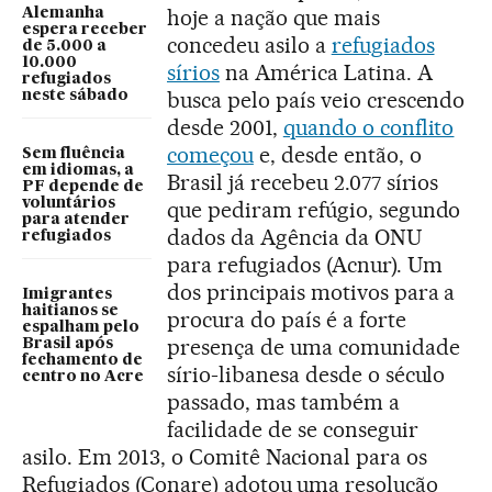
hoje a nação que mais
Alemanha
espera receber
concedeu asilo a
refugiados
de 5.000 a
10.000
sírios
na América Latina. A
refugiados
busca pelo país veio crescendo
neste sábado
desde 2001,
quando o conflito
começou
e, desde então, o
Sem fluência
em idiomas, a
Brasil já recebeu 2.077 sírios
PF depende de
voluntários
que pediram refúgio, segundo
para atender
dados da Agência da ONU
refugiados
para refugiados (Acnur). Um
dos principais motivos para a
Imigrantes
haitianos se
procura do país é a forte
espalham pelo
presença de uma comunidade
Brasil após
fechamento de
sírio-libanesa desde o século
centro no Acre
passado, mas também a
facilidade de se conseguir
asilo. Em 2013, o Comitê Nacional para os
Refugiados (Conare) adotou uma resolução