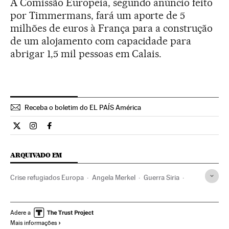
A Comissão Europeia, segundo anúncio feito
por Timmermans, fará um aporte de 5
milhões de euros à França para a construção
de um alojamento com capacidade para
abrigar 1,5 mil pessoas em Calais.
Receba o boletim do EL PAÍS América
Internacional El País Brasil en Twitter
Internacional El País Brasil en Instagram
Internacional El País Brasil en Facebook
ARQUIVADO EM
Crise refugiados Europa
Angela Merkel
Guerra Siria
Asilo político
Síria
Crise migratória
Xenofobia
Guerra civil
Problemas demográficos
Adere a
Mais informações
Imigração irregular
Crise humanitária
Refugiados