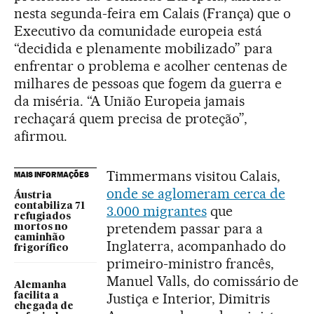
nesta segunda-feira em Calais (França) que o
Executivo da comunidade europeia está
“decidida e plenamente mobilizado” para
enfrentar o problema e acolher centenas de
milhares de pessoas que fogem da guerra e
da miséria. “A União Europeia jamais
rechaçará quem precisa de proteção”,
afirmou.
Timmermans visitou Calais,
MAIS INFORMAÇÕES
onde se aglomeram cerca de
Áustria
contabiliza 71
3.000 migrantes
que
refugiados
pretendem passar para a
mortos no
caminhão
Inglaterra, acompanhado do
frigorífico
primeiro-ministro francês,
Manuel Valls, do comissário de
Alemanha
Justiça e Interior, Dimitris
facilita a
chegada de