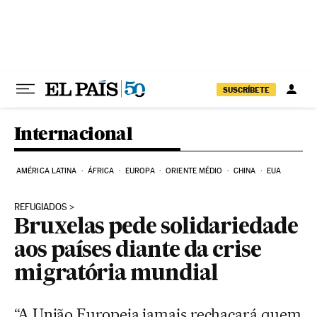
Pular para o conteúdo
SUSCRÍBETE
Internacional
AMÉRICA LATINA
ÁFRICA
EUROPA
ORIENTE MÉDIO
CHINA
EUA
REFUGIADOS
Bruxelas pede solidariedade
aos países diante da crise
migratória mundial
“A União Europeia jamais rechaçará quem