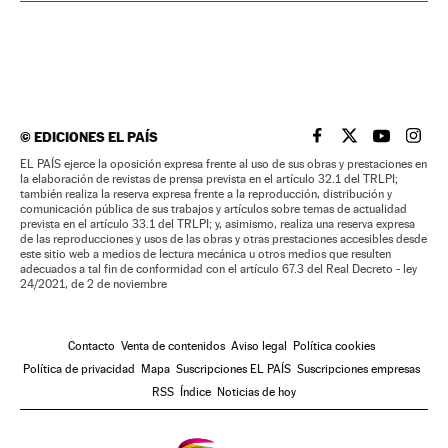
©
EDICIONES EL PAÍS
EL PAÍS BRASIL EN
EL PAÍS BRASI
EL PAÍS B
EL PA
EL PAÍS ejerce la oposición expresa frente al uso de sus obras y prestaciones en
la elaboración de revistas de prensa prevista en el artículo 32.1 del TRLPI;
también realiza la reserva expresa frente a la reproducción, distribución y
comunicación pública de sus trabajos y artículos sobre temas de actualidad
prevista en el artículo 33.1 del TRLPI; y, asimismo, realiza una reserva expresa
de las reproducciones y usos de las obras y otras prestaciones accesibles desde
este sitio web a medios de lectura mecánica u otros medios que resulten
adecuados a tal fin de conformidad con el artículo 67.3 del Real Decreto - ley
24/2021, de 2 de noviembre
Contacto
Venta de contenidos
Aviso legal
Política cookies
Política de privacidad
Mapa
Suscripciones EL PAÍS
Suscripciones empresas
RSS
Índice
Noticias de hoy