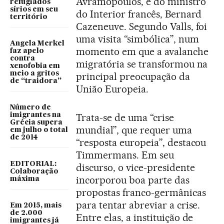
Avramopoulos, e do ministro
refugiados
sírios em seu
do Interior francês, Bernard
território
Cazeneuve. Segundo Valls, foi
uma visita “simbólica”, num
Angela Merkel
momento em que a avalanche
faz apelo
contra
migratória se transformou na
xenofobia em
meio a gritos
principal preocupação da
de “traidora”
União Europeia.
Número de
imigrantes na
Trata-se de uma “crise
Grécia supera
mundial”, que requer uma
em julho o total
de 2014
“resposta europeia”, destacou
Timmermans. Em seu
EDITORIAL:
discurso, o vice-presidente
Colaboração
incorporou boa parte das
máxima
propostas franco-germânicas
para tentar abreviar a crise.
Em 2015, mais
de 2.000
Entre elas, a instituição de
imigrantes já