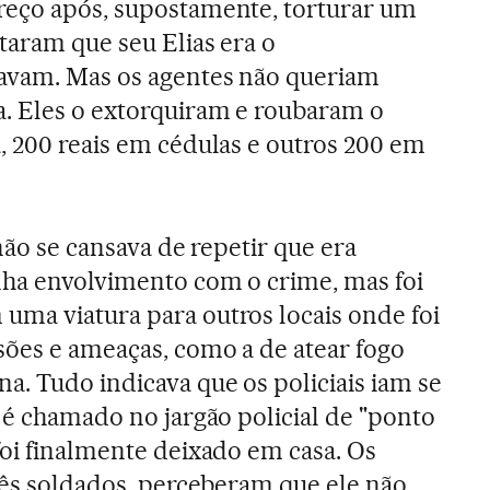
reço após, supostamente, torturar um
taram que seu Elias era o
cavam. Mas os agentes não queriam
a. Eles o extorquiram e roubaram o
, 200 reais em cédulas e outros 200 em
 não se cansava de repetir que era
nha envolvimento com o crime, mas foi
ma viatura para outros locais onde foi
ões e ameaças, como a de atear fogo
a. Tudo indicava que os policiais iam se
e é chamado no jargão policial de "ponto
foi finalmente deixado em casa. Os
três soldados, perceberam que ele não