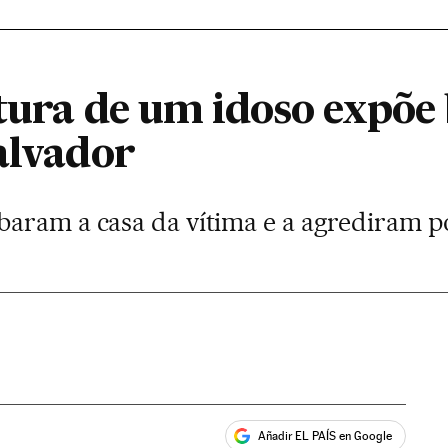
rtura de um idoso expõe
alvador
aram a casa da vítima e a agrediram p
Añadir EL PAÍS en Google
ales