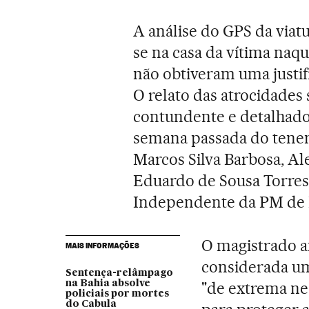
A análise do GPS da viat
se na casa da vítima naqu
não obtiveram uma justifi
O relato das atrocidades s
contundente e detalhado
semana passada do tenent
Marcos Silva Barbosa, A
Eduardo de Sousa Torres,
Independente da PM de D
O magistrado a
MAIS INFORMAÇÕES
considerada um
Sentença-relâmpago
na Bahia absolve
"de extrema nec
policiais por mortes
do Cabula