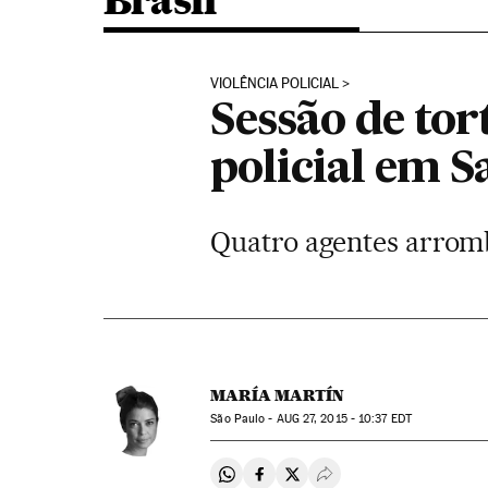
Brasil
VIOLÊNCIA POLICIAL
Sessão de to
policial em S
Quatro agentes arromb
MARÍA MARTÍN
São Paulo -
AUG
27, 2015 - 10:37
EDT
Compartir en Whatsapp
Compartir en Facebook
Compartir en Twitter
Desplegar Redes Soci