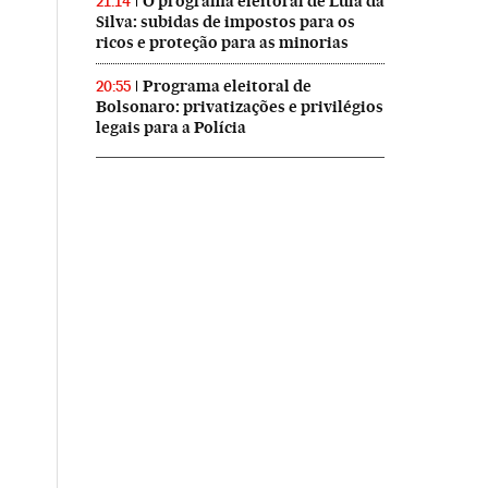
O programa eleitoral de Lula da
21:14
Silva: subidas de impostos para os
ricos e proteção para as minorias
Programa eleitoral de
20:55
Bolsonaro: privatizações e privilégios
legais para a Polícia