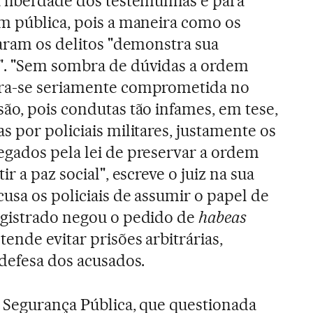
a liberdade dos testemunhas e para
em pública, pois a maneira como os
caram os delitos "demonstra sua
". "Sem sombra de dúvidas a ordem
tra-se seriamente comprometida no
ão, pois condutas tão infames, em tese,
s por policiais militares, justamente os
egados pela lei de preservar a ordem
ir a paz social", escreve o juiz na sua
usa os policiais de assumir o papel de
agistrado negou o pedido de
habeas
etende evitar prisões arbitrárias,
 defesa dos acusados.
e Segurança Pública, que questionada