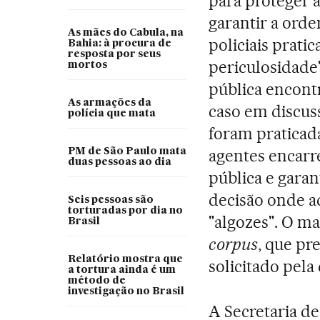
para proteger 
garantir a ord
As mães do Cabula, na
policiais prati
Bahia: à procura de
resposta por seus
periculosidade
mortos
pública encon
As armações da
caso em discuss
polícia que mata
foram praticada
agentes encarr
PM de São Paulo mata
duas pessoas ao dia
pública e garant
decisão onde ac
Seis pessoas são
torturadas por dia no
"algozes". O m
Brasil
corpus
, que pr
Relatório mostra que
solicitado pela
a tortura ainda é um
método de
investigação no Brasil
A Secretaria d