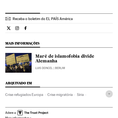
Receba o boletim do EL PAÍS América
Internacional El País Brasil en Twitter
Internacional El País Brasil en Instagram
Internacional El País Brasil en Facebook
MAIS INFORMAÇÕES
Maré de islamofobia divide
Alemanha
LUIS DONCEL
| BERLIM
ARQUIVADO EM
Crise refugiados Europa
Crise migratória
Síria
Guerra na Síria
Problemas demográficos
Imigração irregular
Crise humanitária
Refugiados
Adere a
Mais informações