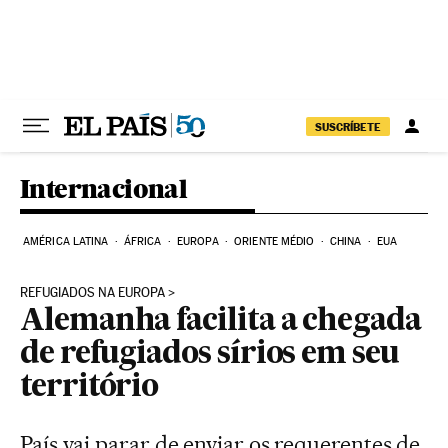
Pular para o conteúdo
SUSCRÍBETE
Internacional
AMÉRICA LATINA
ÁFRICA
EUROPA
ORIENTE MÉDIO
CHINA
EUA
REFUGIADOS NA EUROPA
Alemanha facilita a chegada
de refugiados sírios em seu
território
País vai parar de enviar os requerentes de