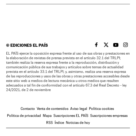
©
EDICIONES EL PAÍS
EL PAÍS BRASIL EN
EL PAÍS BRASI
EL PAÍS B
EL PA
EL PAÍS ejerce la oposición expresa frente al uso de sus obras y prestaciones en
la elaboración de revistas de prensa prevista en el artículo 32.1 del TRLPI;
también realiza la reserva expresa frente a la reproducción, distribución y
comunicación pública de sus trabajos y artículos sobre temas de actualidad
prevista en el artículo 33.1 del TRLPI; y, asimismo, realiza una reserva expresa
de las reproducciones y usos de las obras y otras prestaciones accesibles desde
este sitio web a medios de lectura mecánica u otros medios que resulten
adecuados a tal fin de conformidad con el artículo 67.3 del Real Decreto - ley
24/2021, de 2 de noviembre
Contacto
Venta de contenidos
Aviso legal
Política cookies
Política de privacidad
Mapa
Suscripciones EL PAÍS
Suscripciones empresas
RSS
Índice
Noticias de hoy