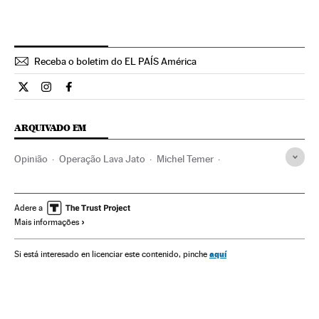
Receba o boletim do EL PAÍS América
Opiniao El País Brasil en Twitter
Opiniao El País Brasil en Instagram
Opiniao El País Brasil en Facebook
ARQUIVADO EM
Opinião
Operação Lava Jato
Michel Temer
Caso Petrobras
Vice-presidente Brasil
Lavagem dinheiro
Petrobras
Corrupção política
Adere a
Mais informações
Caixa dois
Financiamento partidos
Presidência Brasil
Brasil
Corrupção
Partidos políticos
Delitos fiscais
aquí
Si está interesado en licenciar este contenido, pinche
Governo Brasil
América do Sul
América Latina
Governo
América
Política
Administração Estado