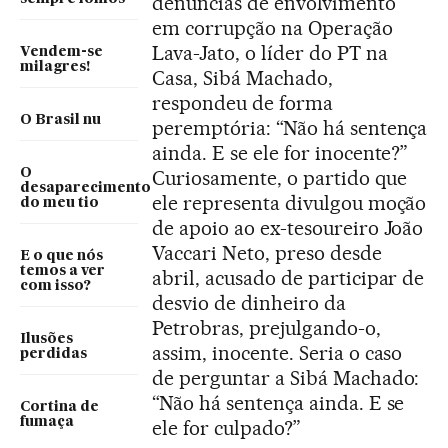
denúncias de envolvimento
em corrupção na Operação
Lava-Jato, o líder do PT na
Vendem-se
milagres!
Casa, Sibá Machado,
respondeu de forma
O Brasil nu
peremptória: “Não há sentença
ainda. E se ele for inocente?”
O
Curiosamente, o partido que
desaparecimento
ele representa divulgou moção
do meu tio
de apoio ao ex-tesoureiro João
Vaccari Neto, preso desde
E o que nós
temos a ver
abril, acusado de participar de
com isso?
desvio de dinheiro da
Petrobras, prejulgando-o,
Ilusões
assim, inocente. Seria o caso
perdidas
de perguntar a Sibá Machado:
“Não há sentença ainda. E se
Cortina de
fumaça
ele for culpado?”