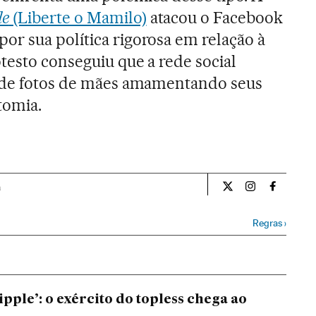
le
(Liberte o Mamilo)
atacou o Facebook
r sua política rigorosa em relação à
testo conseguiu que a rede social
o de fotos de mães amamentando seus
tomia.
a
Estilo El País Bras
Estilo El País
Estilo El
Regras
›
ipple’: o exército do topless chega ao