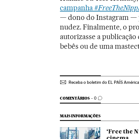
campanha #
FreeTheNipp
— dono do Instagram — po
nudez. Finalmente, o pro
autorizasse a publicaçã
bebês ou de uma mastec
Receba o boletim do EL PAÍS Améric
COMENTÁRIOS
COMENTÁRIOS
0
MAIS INFORMAÇÕES
‘Free the N
cinema