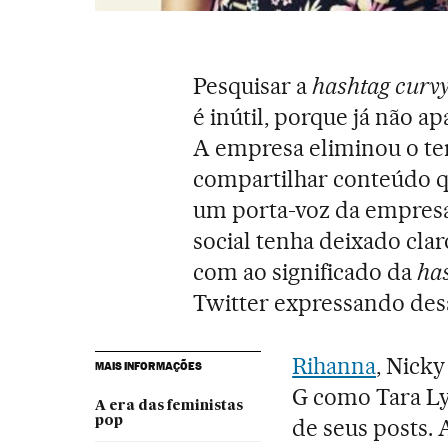
Pesquisar a
hashtag
curv
é inútil, porque já não 
A empresa eliminou o te
compartilhar conteúdo qu
um porta-voz da empresa 
social tenha deixado cla
com ao significado da
ha
Twitter expressando des
Rihanna
, Nick
MAIS INFORMAÇÕES
G como Tara L
A era das feministas
pop
de seus posts