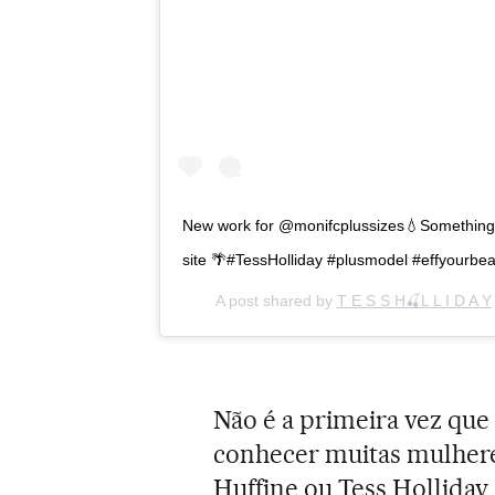
New work for @monifcplussizes💧Something a 
site 🌴#TessHolliday #plusmodel #effyourbe
A post shared by
T E S S H🍒L L I D A Y
Não é a primeira vez que a
conhecer muitas mulher
Huffine ou Tess Holliday