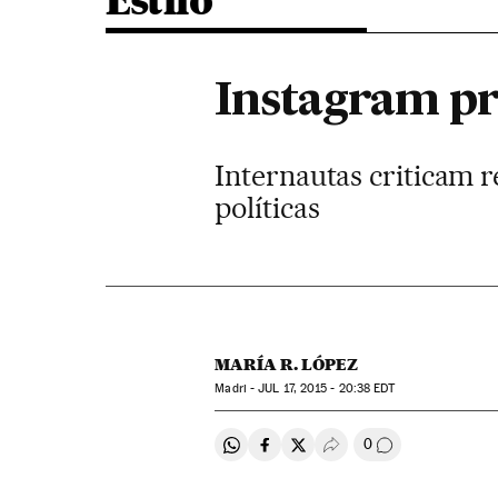
Estilo
Instagram pr
Internautas criticam r
políticas
MARÍA R. LÓPEZ
Madri -
JUL
17, 2015 - 20:38
EDT
0
Compartir en Whatsapp
Compartir en Facebook
Compartir en Twitter
Desplegar Redes Soci
Comentários