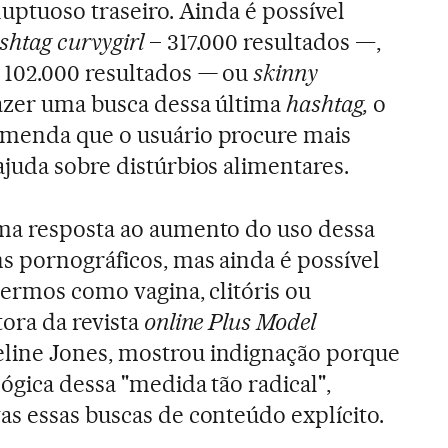
luptuoso traseiro. Ainda é possível
shtag
curvygirl
– 317.000 resultados —,
—
102.000 resultados
—
ou
skinny
fazer uma busca dessa última
hashtag,
o
menda que o usuário procure mais
juda sobre distúrbios alimentares.
ma resposta ao aumento do uso dessa
s pornográficos, mas ainda é possível
 termos como vagina, clitóris ou
tora da revista
online
Plus Model
eline Jones, mostrou indignação porque
ógica dessa "medida tão radical",
s essas buscas de conteúdo explícito.