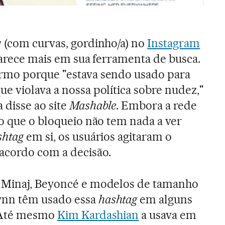
y
(com curvas, gordinho/a) no
Instagram
aparece mais em sua ferramenta de busca.
rmo porque "estava sendo usado para
e violava a nossa política sobre nudez,"
disse ao site
Mashable
. Embora a rede
ro que o bloqueio não tem nada a ver
shtag
em si, os usuários agitaram o
acordo com a decisão.
y Minaj, Beyoncé e modelos de tamanho
ynn têm usado essa
hashtag
em alguns
. Até mesmo
Kim Kardashian
a usava em