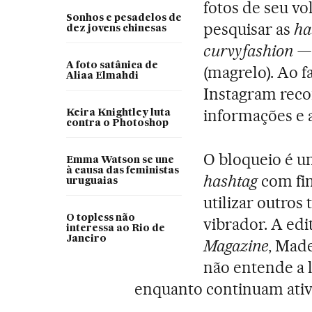
fotos de seu vo
Sonhos e pesadelos de
pesquisar as
ha
dez jovens chinesas
curvyfashion 
A foto satânica de
(magrelo). Ao 
Aliaa Elmahdi
Instagram reco
informações e a
Keira Knightley luta
contra o Photoshop
O bloqueio é u
Emma Watson se une
à causa das feministas
hashtag
com fin
uruguaias
utilizar outros
O topless não
vibrador. A edi
interessa ao Rio de
Janeiro
Magazine
, Mad
não entende a l
enquanto continuam ativa