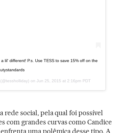
lil' different! P.s. Use TESS to save 15% off on the
autystandards
(@tessholliday) on
Jun 25, 2015 at 2:16pm PDT
 rede social, pela qual foi possível
es com grandes curvas como Candice
, enfrenta uma polêmica desse tipo. A