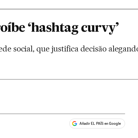
oíbe ‘hashtag curvy’
ede social, que justifica decisão alegand
Añadir EL PAÍS en Google
ales