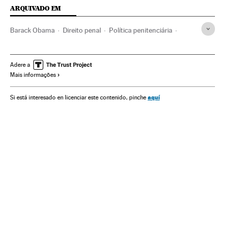
ARQUIVADO EM
Barack Obama
Direito penal
Política penitenciária
Oklahoma
Estados Unidos
América do Norte
Regime penitenciário
América
Direito
Justiça
Adere a
Mais informações
aquí
Si está interesado en licenciar este contenido, pinche