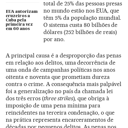
total de 25% das pessoas presas
no mundo estão nos EUA, que
EUA autorizam
cruzeiros a
têm 5% da população mundial.
Cuba pela
O sistema custa 80 bilhões de
primeira vez
em 60 anos
dólares (252 bilhões de reais)
por ano.
A principal causa é a desproporção das penas
em relação aos delitos, uma decorrência de
uma onda de campanhas políticas nos anos
oitenta e noventa que prometiam dureza
contra o crime. A consequência mais palpável
foi a generalização no país da chamada lei
dos três erros (
three strikes
), que obriga à
imposição de uma pena mínima para
reincidentes na terceira condenação, o que
na prática representa encarceramentos de
décadas por pequenos delitos. As penas nos