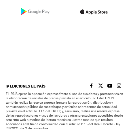
©
EDICIONES EL PAÍS
EL PAÍS BRASIL EN
EL PAÍS BRASI
EL PAÍS B
EL PA
EL PAÍS ejerce la oposición expresa frente al uso de sus obras y prestaciones en
la elaboración de revistas de prensa prevista en el artículo 32.1 del TRLPI;
también realiza la reserva expresa frente a la reproducción, distribución y
comunicación pública de sus trabajos y artículos sobre temas de actualidad
prevista en el artículo 33.1 del TRLPI; y, asimismo, realiza una reserva expresa
de las reproducciones y usos de las obras y otras prestaciones accesibles desde
este sitio web a medios de lectura mecánica u otros medios que resulten
adecuados a tal fin de conformidad con el artículo 67.3 del Real Decreto - ley
24/2021, de 2 de noviembre