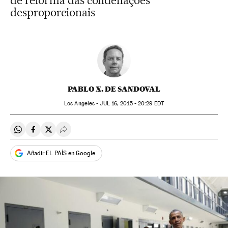
de reforma das condenações
desproporcionais
PABLO X. DE SANDOVAL
Los Angeles -
JUL
16, 2015 - 20:29
EDT
Compartir en Whatsapp
Compartir en Facebook
Compartir en Twitter
Desplegar Redes Sociales
Añadir EL PAÍS en Google