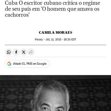
Cuba O escritor cubano critica o regime
de seu país em 'O homem que amava os
cachorros'
CAMILA MORAES
Paraty -
JUL
11, 2015 - 19:20
EDT
Compartir en Whatsapp
Compartir en Facebook
Compartir en Twitter
Desplegar Redes Sociales
Añadir EL PAÍS en Google