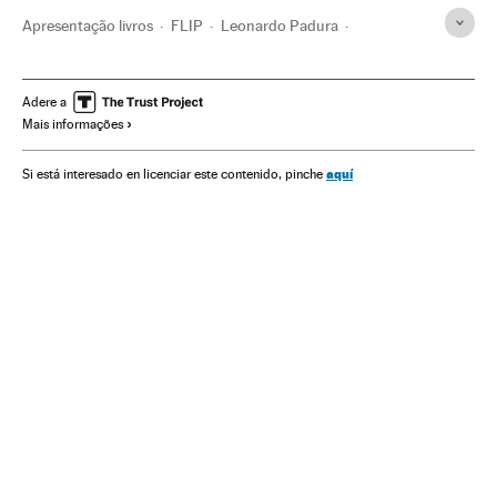
Apresentação livros
FLIP
Leonardo Padura
Muro Estados Unidos-México
Gente
Cuba
Muro segurança
Festivais culturais
Escritores
Caribe
Adere a
Mais informações
Imigração irregular
Conflitos fronteiriços
Política migração
Festivais
Fronteiras
aquí
Si está interesado en licenciar este contenido, pinche
Agenda cultural
Livros
Política exterior
Agenda
Migração
América Latina
Eventos
Demografia
Literatura
Cultura