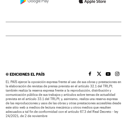
©
EDICIONES EL PAÍS
EL PAÍS BRASIL EN
EL PAÍS BRASI
EL PAÍS B
EL PA
EL PAÍS ejerce la oposición expresa frente al uso de sus obras y prestaciones en
la elaboración de revistas de prensa prevista en el artículo 32.1 del TRLPI;
también realiza la reserva expresa frente a la reproducción, distribución y
comunicación pública de sus trabajos y artículos sobre temas de actualidad
prevista en el artículo 33.1 del TRLPI; y, asimismo, realiza una reserva expresa
de las reproducciones y usos de las obras y otras prestaciones accesibles desde
este sitio web a medios de lectura mecánica u otros medios que resulten
adecuados a tal fin de conformidad con el artículo 67.3 del Real Decreto - ley
24/2021, de 2 de noviembre