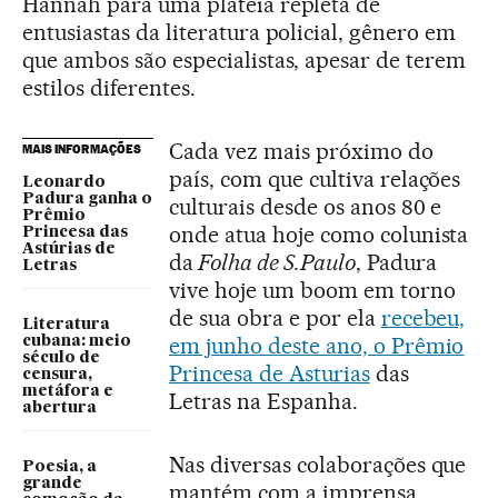
Hannah para uma plateia repleta de
entusiastas da literatura policial, gênero em
que ambos são especialistas, apesar de terem
estilos diferentes.
Cada vez mais próximo do
MAIS INFORMAÇÕES
país, com que cultiva relações
Leonardo
Padura ganha o
culturais desde os anos 80 e
Prêmio
onde atua hoje como colunista
Princesa das
Astúrias de
da
Folha de S.Paulo
, Padura
Letras
vive hoje um boom em torno
de sua obra e por ela
recebeu,
Literatura
em junho deste ano, o Prêmio
cubana: meio
século de
Princesa de Asturias
das
censura,
metáfora e
Letras na Espanha.
abertura
Nas diversas colaborações que
Poesia, a
grande
mantém com a imprensa,