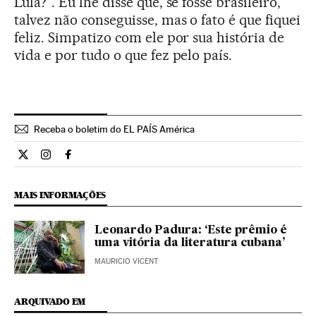
Lula?”. Eu lhe disse que, se fosse brasileiro,
talvez não conseguisse, mas o fato é que fiquei
feliz. Simpatizo com ele por sua história de
vida e por tudo o que fez pelo país.
Receba o boletim do EL PAÍS América
Cultura El País Brasil en Twitter
Cultura El País Brasil en Instagram
Cultura El País Brasil en Facebook
MAIS INFORMAÇÕES
Leonardo Padura: ‘Este prêmio é
uma vitória da literatura cubana’
MAURICIO VICENT
ARQUIVADO EM